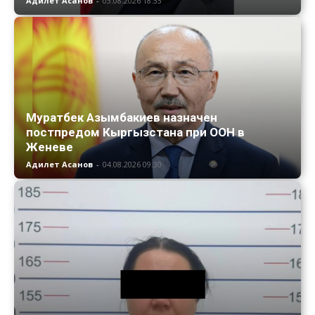
Адилет Асанов
-
03.08.2026 18:33
Муратбек Азымбакиев назначен
постпредом Кыргызстана при ООН в
Женеве
Адилет Асанов
-
04.08.2026 09:30