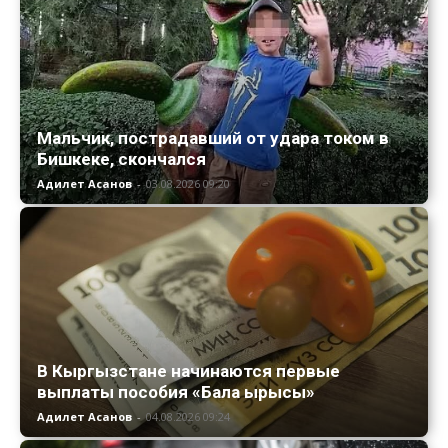
Мальчик, пострадавший от удара током в
Бишкеке, скончался
Адилет Асанов
-
03.08.2026 09:20
В Кыргызстане начинаются первые
выплаты пособия «Бала ырысы»
Адилет Асанов
-
04.08.2026 09:24