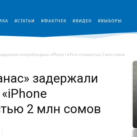
ИКА
#СТАТЬИ
#ФАКТЧЕК
#ВИДЕО
#ВЫБОРЫ
задержали контрабандные «iPhone 14 Pro» стоимостью 2 млн сомов
анас» задержали
«iPhone
стью 2 млн сомов