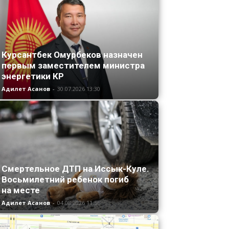
Курсантбек Омурбеков назначен
первым заместителем министра
энергетики КР
Адилет Асанов
-
30.07.2026 13:30
Смертельное ДТП на Иссык-Куле.
Восьмилетний ребенок погиб
на месте
Адилет Асанов
-
04.08.2026 11:56