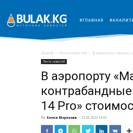
#ГЛАВНАЯ
#АНАЛИТ
Домой
Лента новостей
В аэропорту «Манас» 
Лента новостей
В аэропорту «М
контрабандные 
14 Pro» стоимо
По
Елена Морозова
-
22.09.2022 14:33