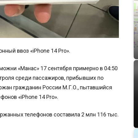
нный ввоз «iPhone 14 Pro».
можни «Манас» 17 сентября примерно в 04:50
троля среди пассажиров, прибывших по
ржан гражданин России М.Г.О., пытавшийся
фонов «iPhone 14 Pro».
жанных телефонов составила 2 млн 116 тыс.