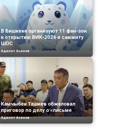
В Бишкеке организуют 11 фан-зон
к открытию ВИК-2026 и саммиту
ШОС
Адилет Асанов
-
04.08.2026 10:13
Камчыбек Ташиев обжаловал
приговор по делу о «письме
Адилет Асанов
-
30.07.2026 12:29