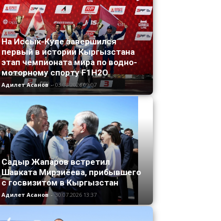
На Иссык-Куле завершился
первый в истории Кыргызстана
этап чемпионата мира по водно-
моторному спорту F1H2O
Адилет Асанов
-
03.08.2026 09:07
Садыр Жапаров встретил
Шавката Мирзиёева, прибывшего
с госвизитом в Кыргызстан
Адилет Асанов
-
30.07.2026 13:37