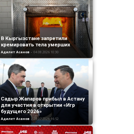
В Кыргызстане запретили
кремировать тела умерших
Адилет Асанов
-
04.08.2026 10:30
Садыр Жапаров прибыл в Астану
для участия в открытии «Игр
будущего 2026»
Адилет Асанов
-
29.07.2026 16:52