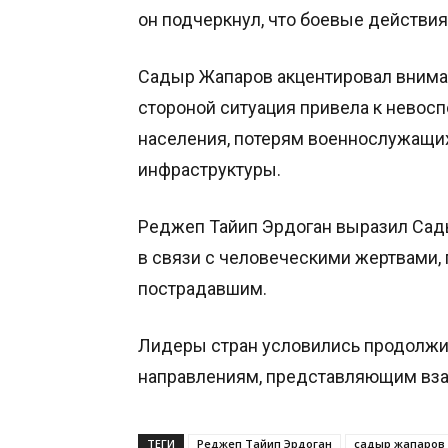
он подчеркнул, что боевые действия
Садыр Жапаров акцентировал вниман
стороной ситуация привела к нево
населения, потерям военнослужащих
инфраструктуры.
Реджеп Тайип Эрдоган выразил Сад
в связи с человеческими жертвами
пострадавшим.
Лидеры стран условились продолжи
направлениям, представляющим вза
ТЕГИ
Реджеп Тайип Эрдоган
садыр жапаров