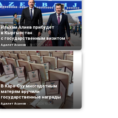
Ильхам Алиев прибудет
в Кыргызстан
с государственным визитом
Адилет Асанов
-
30.07.2026 16:31
В Кара-Суу многодетным
матерям вручили
государственные награды
Адилет Асанов
-
29.07.2026 10:56