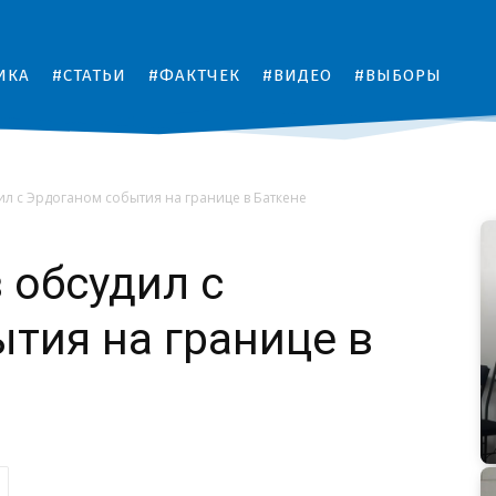
ИКА
#СТАТЬИ
#ФАКТЧЕК
#ВИДЕО
#ВЫБОРЫ
л с Эрдоганом события на границе в Баткене
 обсудил с
тия на границе в