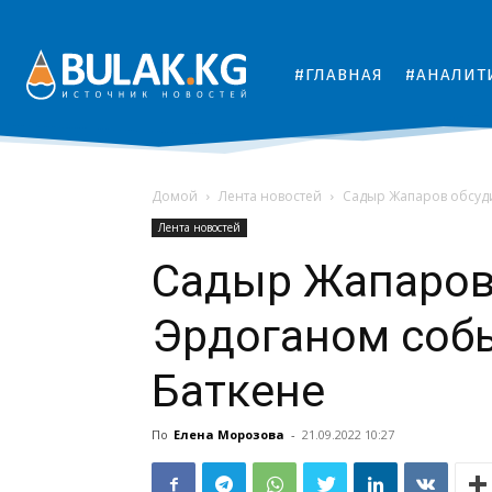
#ГЛАВНАЯ
#АНАЛИТ
Домой
Лента новостей
Садыр Жапаров обсуди
Лента новостей
Садыр Жапаров
Эрдоганом собы
Баткене
По
Елена Морозова
-
21.09.2022 10:27