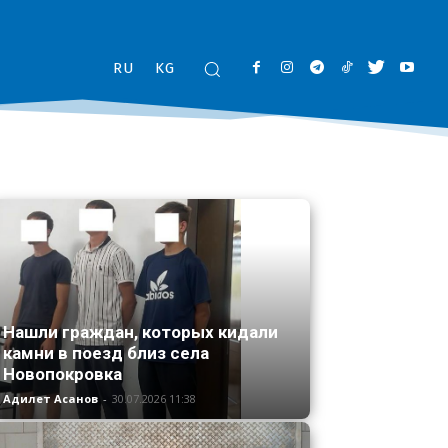
RU
KG
Нашли граждан, которых кидали
камни в поезд близ села
Новопокровка
Адилет Асанов
-
30.07.2026 11:38