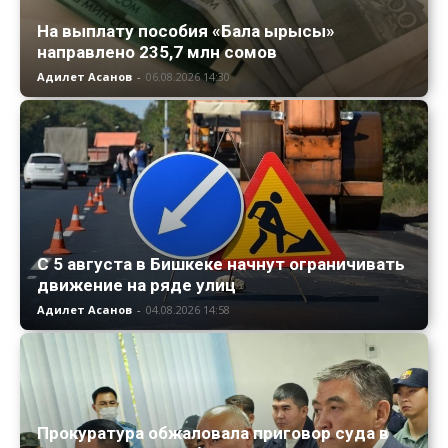
На выплату пособия «Бала ырысы»
направлено 235,7 млн сомов
Адилет Асанов
-
06.08.2026 14:30
С 5 августа в Бишкеке начнут ограничивать
движение на ряде улиц
Адилет Асанов
-
04.08.2026 14:58
Прокуратура обжаловала приговор суда в