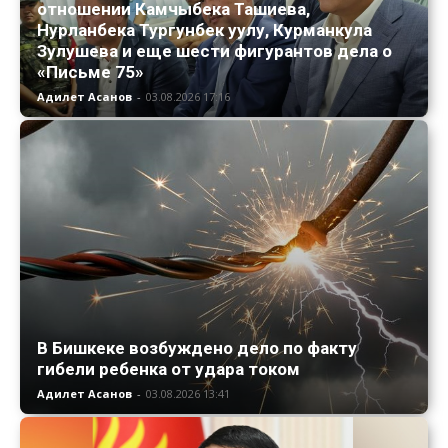
отношении Камчыбека Ташиева,
Нурланбека Тургунбек уулу, Курманкула
Зулушева и еще шести фигурантов дела о
«Письме 75»
Адилет Асанов
-
03.08.2026 17:16
В Бишкеке возбуждено дело по факту
гибели ребенка от удара током
Адилет Асанов
-
03.08.2026 13:41