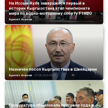
На Иссык-Куле завершился первый в
истории Кыргызстана этап чемпионата
мира по водно-моторному спорту F1H2O
Адилет Асанов
-
03.08.2026 09:07
Назначен посол Кыргызстана в Швейцарии
Адилет Асанов
-
07.08.2026 09:29
Прокуратура обжаловала приговор суда в