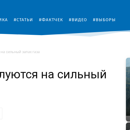
ИКА
#СТАТЬИ
#ФАКТЧЕК
#ВИДЕО
#ВЫБОРЫ
на сильный запах газа
луются на сильный