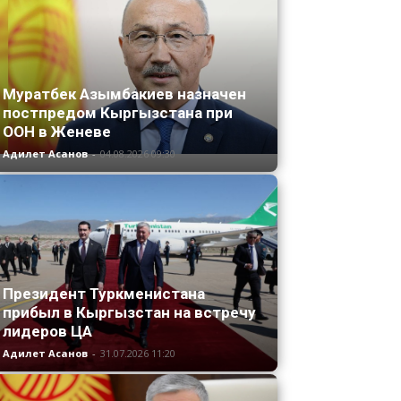
Муратбек Азымбакиев назначен
постпредом Кыргызстана при
ООН в Женеве
Адилет Асанов
-
04.08.2026 09:30
Президент Туркменистана
прибыл в Кыргызстан на встречу
лидеров ЦА
Адилет Асанов
-
31.07.2026 11:20