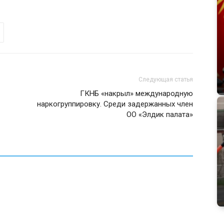
Следующая статья
ГКНБ «накрыл» международную
наркогруппировку. Среди задержанных член
ОО «Элдик палата»