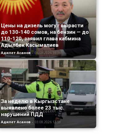
Цены на дизель могут вырасти
до 130-140 сомов, на бензин — до
110-120, заявил глава кабмина
Адылбек Касымалиев
Адилет Асанов
-
04.08.2026 16:36
За неделю в Кыргызстане
выявлено более 23 тыс.
нарушений ПДД
Адилет Асанов
-
03.08.2026 12:59