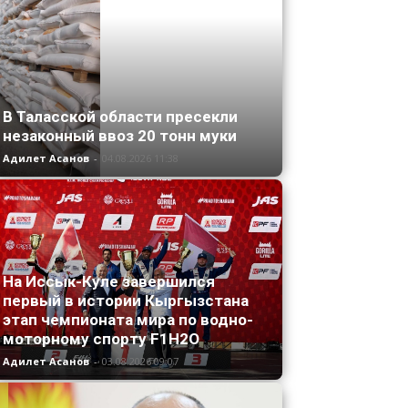
В Таласской области пресекли
незаконный ввоз 20 тонн муки
Адилет Асанов
-
04.08.2026 11:38
На Иссык-Куле завершился
первый в истории Кыргызстана
этап чемпионата мира по водно-
моторному спорту F1H2O
Адилет Асанов
-
03.08.2026 09:07