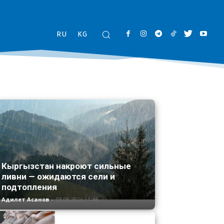
RU
KG
Кыргызстан накроют сильные
ливни — ожидаются сели и
подтопления
Адилет Асанов
-
03.08.2026 11:46