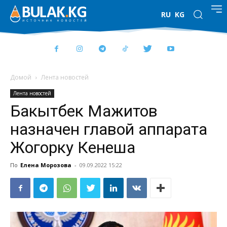
RU
KG
Домой
Лента новостей
Лента новостей
Бакытбек Мажитов
назначен главой аппарата
Жогорку Кенеша
По
Елена Морозова
-
09.09.2022 15:22