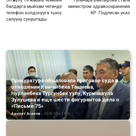
балдарга мыйзам чегинде
министром здравоохранения
телефон колдонууга тыюу
КР. Подписан указ
салууну сунуштады
Прокуратура обжаловала приговор суда в
отношении Камчыбека Ташиева,
Нурланбека Тургунбек уулу, Курманкула
Зулушева и еще шести фигурантов дела о
«Письме 75»
Адилет Асанов
-
03.08.2026 17:16