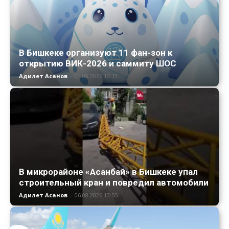
В Бишкеке организуют 11 фан-зон к
открытию ВИК-2026 и саммиту ШОС
Адилет Асанов
-
04.08.2026 10:13
В микрорайоне «Асанбай» в Бишкеке упал
строительный кран и повредил автомобили
Адилет Асанов
-
06.08.2026 13:55