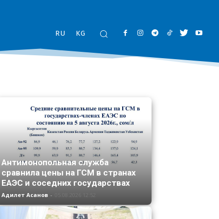
RU
KG
Антимонопольная служба
сравнила цены на ГСМ в странах
ЕАЭС и соседних государствах
Адилет Асанов
-
05.08.2026 12:52