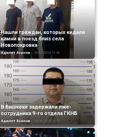
Нашли граждан, которых кидали
камни в поезд близ села
Новопокровка
Адилет Асанов
-
30.07.2026 11:38
В Бишкеке задержали лже-
сотрудника 9-го отдела ГКНБ
Адилет Асанов
-
04.08.2026 09:57