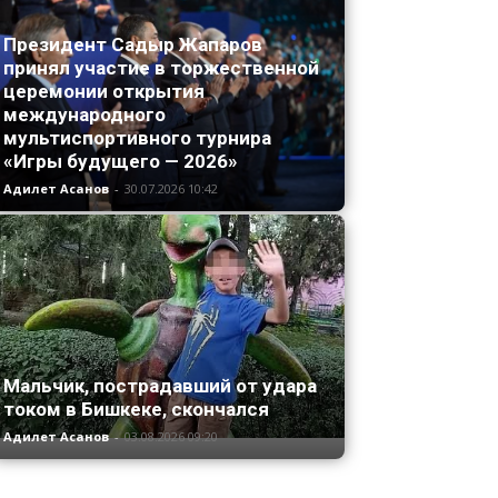
Президент Садыр Жапаров
принял участие в торжественной
церемонии открытия
международного
мультиспортивного турнира
«Игры будущего — 2026»
Адилет Асанов
-
30.07.2026 10:42
Мальчик, пострадавший от удара
током в Бишкеке, скончался
Адилет Асанов
-
03.08.2026 09:20