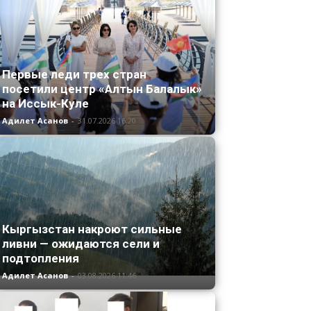
Первые леди трех стран
посетили центр «Алтын Балалык»
на Иссык-Куле
Адилет Асанов
-
31.07.2026 16:20
Кыргызстан накроют сильные
ливни — ожидаются сели и
подтопления
Адилет Асанов
-
03.08.2026 11:46