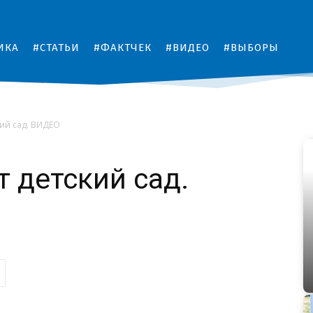
ИКА
#СТАТЬИ
#ФАКТЧЕК
#ВИДЕО
#ВЫБОРЫ
кий сад. ВИДЕО
т детский сад.