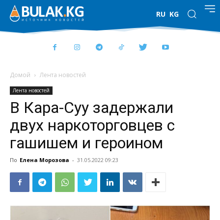
RU
KG
Домой
Лента новостей
Лента новостей
В Кара-Суу задержали
двух наркоторговцев с
гашишем и героином
По
Елена Морозова
-
31.05.2022 09:23