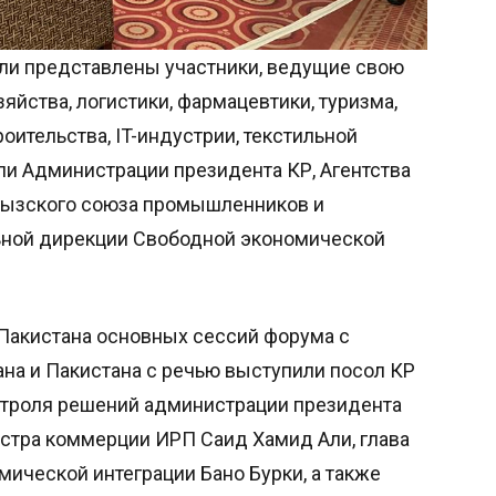
ли представлены участники, ведущие свою
яйства, логистики, фармацевтики, туризма,
оительства, IT-индустрии, текстильной
ли Администрации президента КР, Агентства
ргызского союза промышленников и
льной дирекции Свободной экономической
 Пакистана основных сессий форума с
на и Пакистана с речью выступили посол КР
онтроля решений администрации президента
стра коммерции ИРП Саид Хамид Али, глава
мической интеграции Бано Бурки, а также