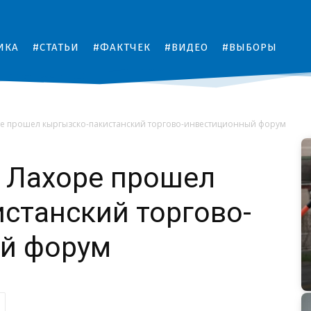
ИКА
#СТАТЬИ
#ФАКТЧЕК
#ВИДЕО
#ВЫБОРЫ
ре прошел кыргызско-пакистанский торгово-инвестиционный форум
 Лахоре прошел
станский торгово-
й форум