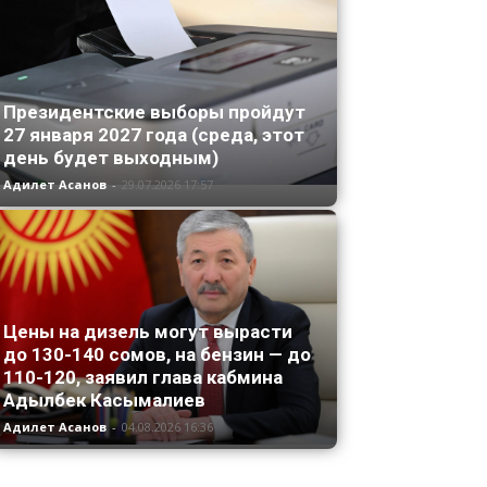
Президентские выборы пройдут
27 января 2027 года (среда, этот
день будет выходным)
Адилет Асанов
-
29.07.2026 17:57
Цены на дизель могут вырасти
до 130-140 сомов, на бензин — до
110-120, заявил глава кабмина
Адылбек Касымалиев
Адилет Асанов
-
04.08.2026 16:36