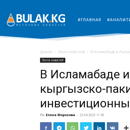
#ГЛАВНАЯ
#АНАЛИТ
Домой
Лента новостей
В Исламабаде и Лахо
Лента новостей
В Исламабаде и
кыргызско-паки
инвестиционны
По
Елена Морозова
-
23.04.2022 11:50