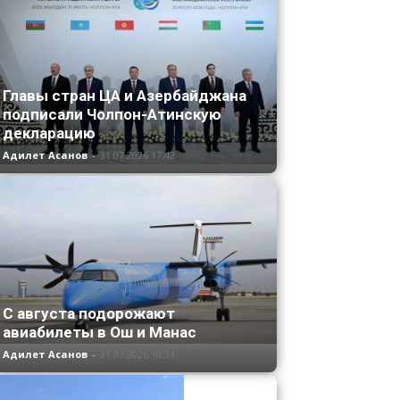
Главы стран ЦА и Азербайджана
подписали Чолпон-Атинскую
декларацию
Адилет Асанов
-
31.07.2026 17:42
С августа подорожают
авиабилеты в Ош и Манас
Адилет Асанов
-
31.07.2026 10:34