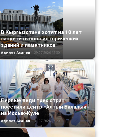
В Кыргызстане хотят на 10 лет
запретить снос исторических
зданий и памятников
Адилет Асанов
-
29.07.2026 12:30
Первые леди трех стран
посетили центр «Алтын Балалык»
на Иссык-Куле
Адилет Асанов
-
31.07.2026 16:20