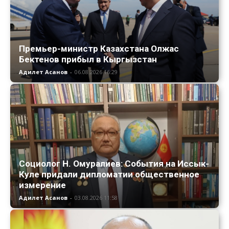
Премьер-министр Казахстана Олжас
Бектенов прибыл в Кыргызстан
Адилет Асанов
-
06.08.2026 16:29
Социолог Н. Омуралиев: События на Иссык-
Куле придали дипломатии общественное
измерение
Адилет Асанов
-
03.08.2026 11:58