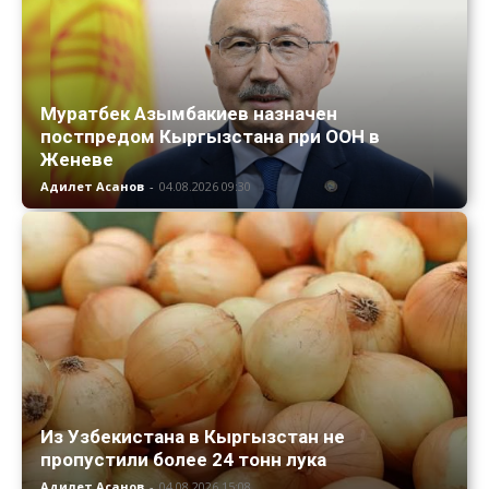
Муратбек Азымбакиев назначен
постпредом Кыргызстана при ООН в
Женеве
Адилет Асанов
-
04.08.2026 09:30
Из Узбекистана в Кыргызстан не
пропустили более 24 тонн лука
Адилет Асанов
-
04.08.2026 15:08