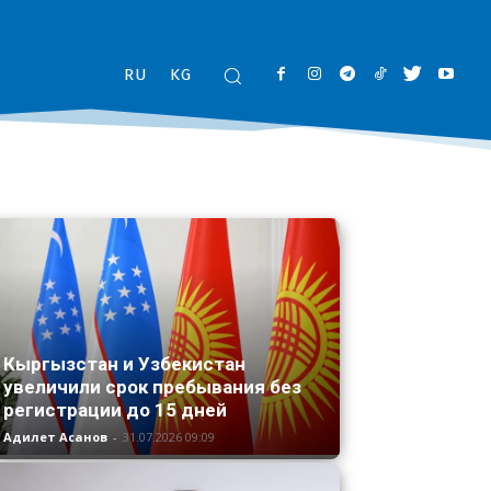
RU
KG
Кыргызстан и Узбекистан
увеличили срок пребывания без
регистрации до 15 дней
Адилет Асанов
-
31.07.2026 09:09