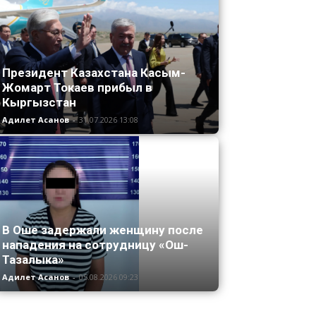
Президент Казахстана Касым-
Жомарт Токаев прибыл в
Кыргызстан
Адилет Асанов
-
31.07.2026 13:08
В Оше задержали женщину после
нападения на сотрудницу «Ош-
Тазалыка»
Адилет Асанов
-
05.08.2026 09:23