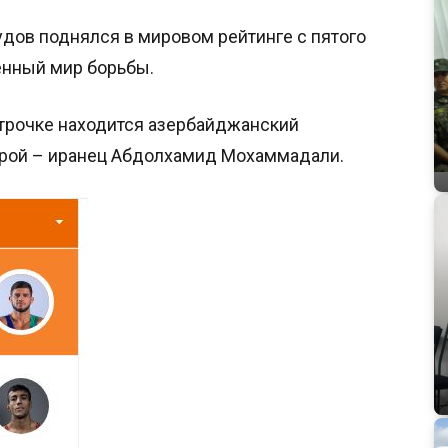
ов поднялся в мировом рейтинге с пятого
енный мир борьбы.
строчке находится азербайджанский
орой – иранец Абдолхамид Мохаммадали.