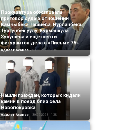
Прокуратура обжаловала
приговор суда в отношении
Камчыбека Ташиева, Нурланбека
Тургунбек уулу, Курманкула
Зулушева и еще шести
фигурантов дела о «Письме 75»
Адилет Асанов
-
03.08.2026 17:16
Нашли граждан, которых кидали
камни в поезд близ села
Новопокровка
Адилет Асанов
-
30.07.2026 11:38