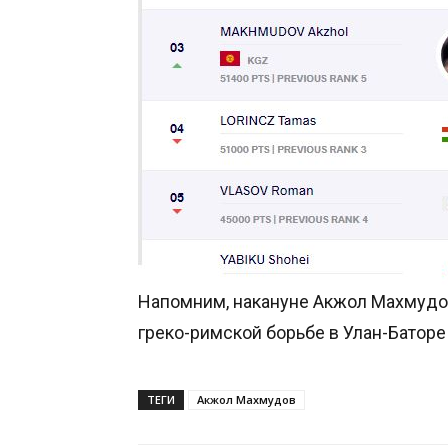
Напомним, накануне Акжол Махмуд
греко-римской борьбе в Улан-Баторе
ТЕГИ
Акжол Махмудов