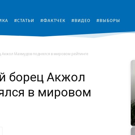
ИКА
#СТАТЬИ
#ФАКТЧЕК
#ВИДЕО
#ВЫБОРЫ
ц Акжол Махмудов поднялся в мировом рейтинге
й борец Акжол
ялся в мировом