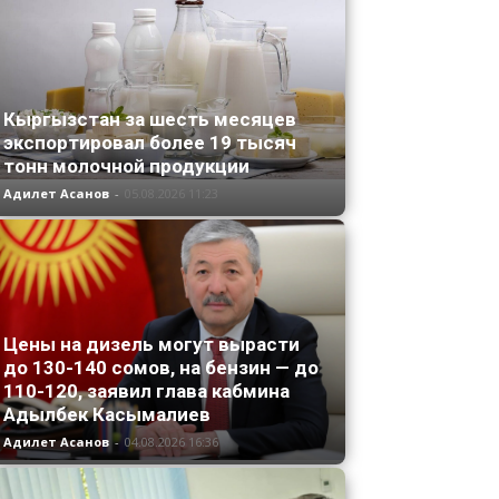
Кыргызстан за шесть месяцев
экспортировал более 19 тысяч
тонн молочной продукции
Адилет Асанов
-
05.08.2026 11:23
Цены на дизель могут вырасти
до 130-140 сомов, на бензин — до
110-120, заявил глава кабмина
Адылбек Касымалиев
Адилет Асанов
-
04.08.2026 16:36