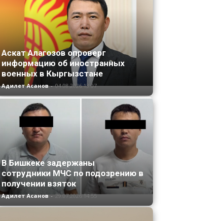
Аскат Алагозов опроверг
информацию об иностранных
военных в Кыргызстане
Адилет Асанов
-
04.08.2026 13:07
В Бишкеке задержаны
сотрудники МЧС по подозрению в
получении взяток
Адилет Асанов
-
29.07.2026 14:55