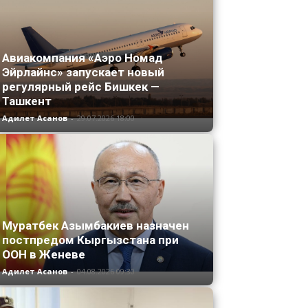
Авиакомпания «Аэро Номад
Эйрлайнс» запускает новый
регулярный рейс Бишкек —
Ташкент
Адилет Асанов
-
29.07.2026 18:00
Муратбек Азымбакиев назначен
постпредом Кыргызстана при
ООН в Женеве
Адилет Асанов
-
04.08.2026 09:30