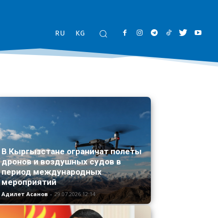
RU
KG
В Кыргызстане ограничат полеты
дронов и воздушных судов в
период международных
мероприятий
Адилет Асанов
-
29.07.2026 12:14