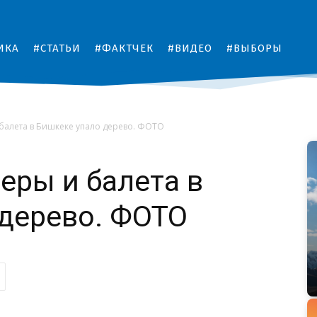
ИКА
#СТАТЬИ
#ФАКТЧЕК
#ВИДЕО
#ВЫБОРЫ
 балета в Бишкеке упало дерево. ФОТО
еры и балета в
дерево. ФОТО