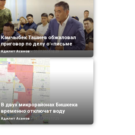
Камчыбек Ташиев обжаловал
приговор по делу о «письме
Адилет Асанов
-
30.07.2026 12:29
В двух микрорайонах Бишкека
временно отключат воду
Адилет Асанов
-
31.07.2026 17:25