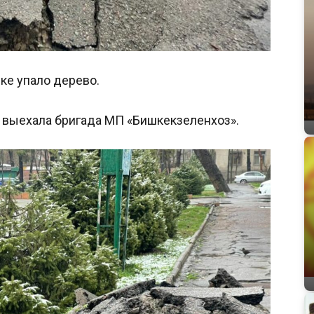
еке упало дерево.
 выехала бригада МП «Бишкекзеленхоз».