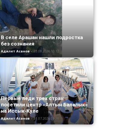
В селе Арашан нашли подростка
без сознания
Адилет Асанов
-
03.08.2026 10:12
Первые леди трех стран
посетили центр «Алтын Балалык»
на Иссык-Куле
Адилет Асанов
-
31.07.2026 16:20