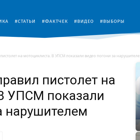
ИКА
#СТАТЬИ
#ФАКТЧЕК
#ВИДЕО
#ВЫБОРЫ
пистолет на мотоциклиста. В УПСМ показали видео погони за нарушител
равил пистолет на
 В УПСМ показали
а нарушителем