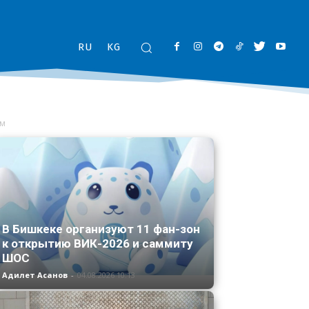
RU
KG
ем
В Бишкеке организуют 11 фан-зон
к открытию ВИК-2026 и саммиту
ШОС
Адилет Асанов
-
04.08.2026 10:13