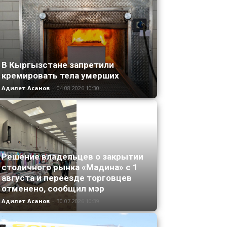
В Кыргызстане запретили
кремировать тела умерших
Адилет Асанов
-
04.08.2026 10:30
Решение владельцев о закрытии
столичного рынка «Мадина» с 1
августа и переезде торговцев
отменено, сообщил мэр
Адилет Асанов
-
30.07.2026 10:39