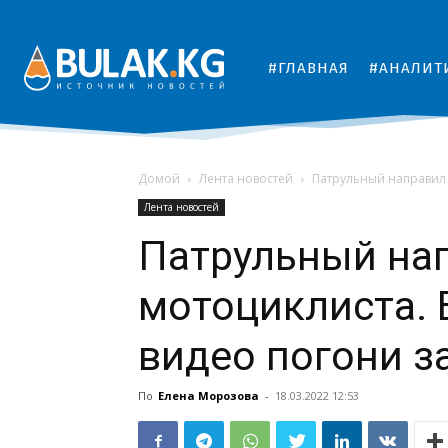
#ГЛАВНАЯ
#АНАЛИТ
Домой
Лента новостей
Патрульный направил 
Лента новостей
Патрульный нап
мотоциклиста.
видео погони з
По
Елена Морозова
-
18.03.2022 12:53