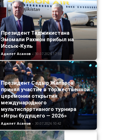
Президент Таджикистана
Эмомали Рахмон прибыл на
Иссык-Куль
Адилет Асанов
-
30.07.2026 17:55
Президент Садыр Жапаров
принял участие в торжественной
церемонии открытия
международного
мультиспортивного турнира
«Игры будущего — 2026»
Адилет Асанов
-
30.07.2026 10:42