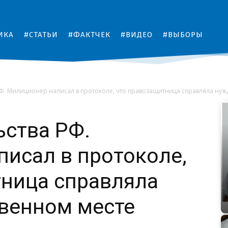
ИКА
#СТАТЬИ
#ФАКТЧЕК
#ВИДЕО
#ВЫБОРЫ
РФ. Милиционер написал в протоколе, что правозащитница справляла нужду
ьства РФ.
исал в протоколе,
тница справляла
венном месте