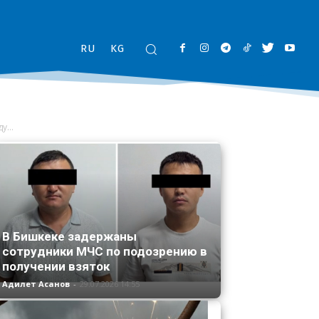
RU
KG
...
В Бишкеке задержаны
сотрудники МЧС по подозрению в
получении взяток
Адилет Асанов
-
29.07.2026 14:55