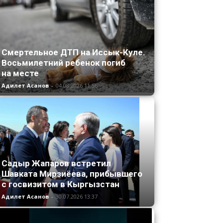
Смертельное ДТП на Иссык-Куле.
Восьмилетний ребенок погиб
на месте
Адилет Асанов
-
04.08.2026 11:56
Садыр Жапаров встретил
Шавката Мирзиёева, прибывшего
с госвизитом в Кыргызстан
Адилет Асанов
-
30.07.2026 13:37