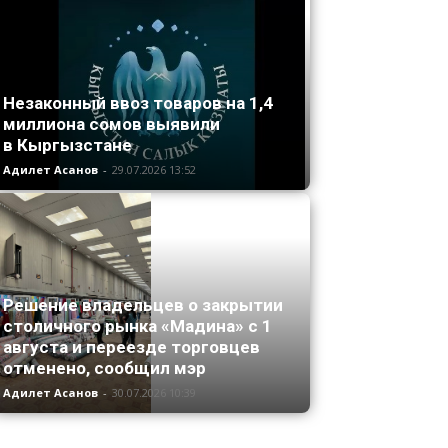
Незаконный ввоз товаров на 1,4
миллиона сомов выявили
в Кыргызстане
Адилет Асанов
-
29.07.2026 13:52
Решение владельцев о закрытии
столичного рынка «Мадина» с 1
августа и переезде торговцев
отменено, сообщил мэр
Адилет Асанов
-
30.07.2026 10:39