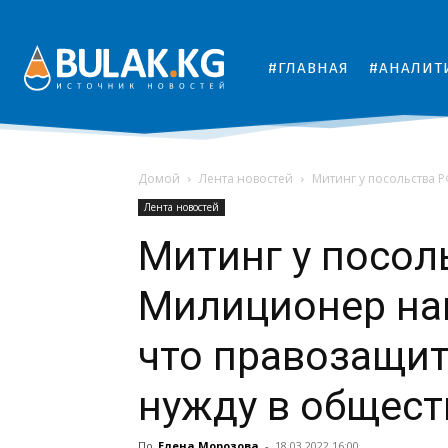
#ГЛАВНАЯ
#АНАЛИТ
Домой
Лента новостей
Митинг у посольства 
Лента новостей
Митинг у посол
Милиционер нап
что правозащи
нужду в общест
По
Елена Морозова
-
18.03.2022 16:00