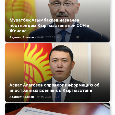
Муратбек Азымбакиев назначен
постпредом Кыргызстана при ООН в
Женеве
Адилет Асанов
-
04.08.2026 09:30
Аскат Алагозов опроверг информацию об
иностранных военных в Кыргызстане
Адилет Асанов
-
04.08.2026 13:07