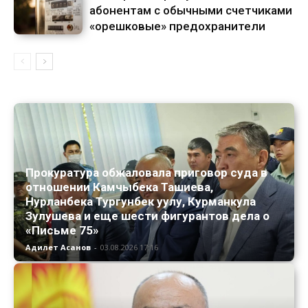
абонентам с обычными счетчиками
«орешковые» предохранители
Прокуратура обжаловала приговор суда в
отношении Камчыбека Ташиева,
Нурланбека Тургунбек уулу, Курманкула
Зулушева и еще шести фигурантов дела о
«Письме 75»
Адилет Асанов
-
03.08.2026 17:16