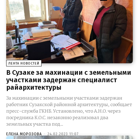
ЛЕНТА НОВОСТЕЙ
В Сузаке за махинации с земельными
участками задержан специалист
райархитектуры
За махинации с земельными участками задержан
работник Сузакской районной архитектуры, сообщает
пресс-служба ГКНБ. Установлено, что А.Н.О. через
посредника К.О.С. незаконно реализовал два
земельных участка под...
ЕЛЕНА МОРОЗОВА
-
24.02.2023 11:07