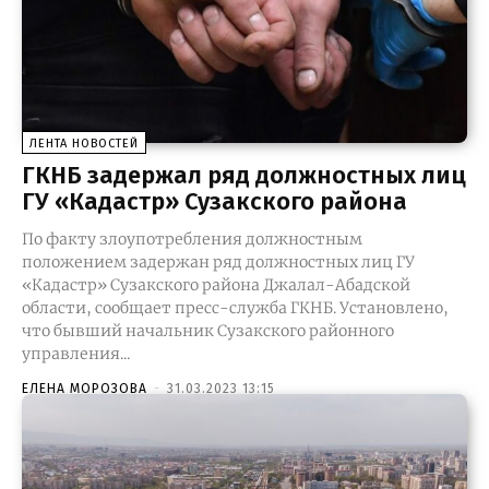
ЛЕНТА НОВОСТЕЙ
ГКНБ задержал ряд должностных лиц
ГУ «Кадастр» Сузакского района
По факту злоупотребления должностным
положением задержан ряд должностных лиц ГУ
«Кадастр» Сузакского района Джалал-Абадской
области, сообщает пресс-служба ГКНБ. Установлено,
что бывший начальник Сузакского районного
управления...
ЕЛЕНА МОРОЗОВА
-
31.03.2023 13:15