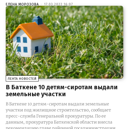
ЕЛЕНА МОРОЗОВА
-
17.03.2022 16:07
ЛЕНТА НОВОСТЕЙ
В Баткене 10 детям-сиротам выдали
земельные участки
В Баткене 10 детям-сиротам выдали земельные
участки под жилищное строительство, сообщает
пресс-служба Генеральной прокуратуры. По ее
данным, прокуратура Баткенской области внесла
рекомендацию главе районной госадминистрации,...