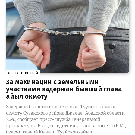
ЛЕНТА НОВОСТЕЙ
За махинации с земельными
участками задержан бывший глава
айыл окмоту
Задержан бывший глава Кызыл-Тууйского айыл
окмоту Сузакского района Джалал-Абадской области
К.М., сообщает пресс-служба Генеральной
прокуратуры. В ходе следствия установлено, что К.М.,
будучи главой Кызыл-Тууйского айыл...