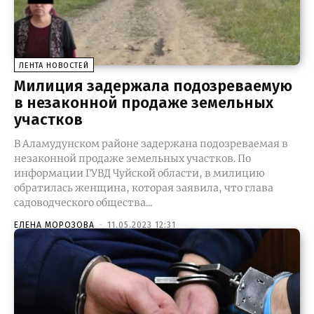
ЛЕНТА НОВОСТЕЙ
Милиция задержала подозреваемую
в незаконной продаже земельных
участков
В Аламудунском районе задержана подозреваемая в
незаконной продаже земельных участков. По
информации ГУВД Чуйской области, в милицию
обратилась женщина, которая заявила, что глава
садоводческого общества...
ЕЛЕНА МОРОЗОВА
-
11.05.2023 12:31