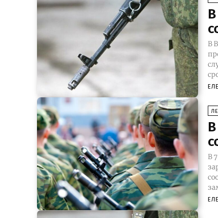
В
с
В 
пресс
слу
ср
ЕЛ
Л
В
с
В 
за
сооб
за
ЕЛ