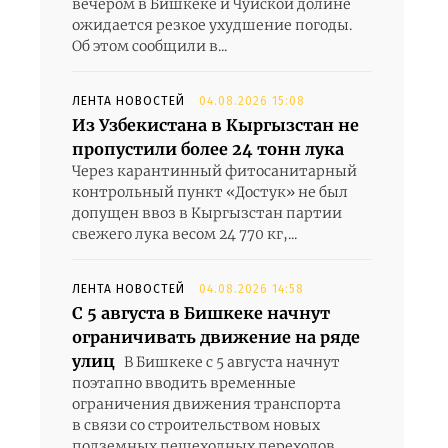
вечером в Бишкеке и Чуйской долине
ожидается резкое ухудшение погоды.
Об этом сообщили в...
ЛЕНТА НОВОСТЕЙ
04.08.2026 15:08
Из Узбекистана в Кыргызстан не
пропустили более 24 тонн лука
Через карантинный фитосанитарный
контрольный пункт «Достук» не был
допущен ввоз в Кыргызстан партии
свежего лука весом 24 770 кг,...
ЛЕНТА НОВОСТЕЙ
04.08.2026 14:58
С 5 августа в Бишкеке начнут
ограничивать движение на ряде
улиц
В Бишкеке с 5 августа начнут
поэтапно вводить временные
ограничения движения транспорта
в связи со строительством новых
подземных пешеходных переходов.