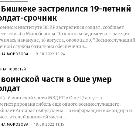
 Бишкеке застрелился 19-летний
олдат-срочник
Военном институте ВС КР застрелился солдат, сообщает
-служба Минобороны. По данным ведомства, трагедия
чилась накануне, 18 августа, около 22.00. "Военнослужащий
очной службы батальона обеспечения...
ЕНА МОРОЗОВА
-
19.08.2022 10:24
ЕНТА НОВОСТЕЙ
 воинской части в Оше умер
олдат
703-й воинской части МВД КР в Оше 17 августа
регистрирована гибель еще одного военнослужащего,
щает Аппарат омбудсмена. По информации командира и
местителей воинской части,...
ЕНА МОРОЗОВА
-
18.08.2022 11:15