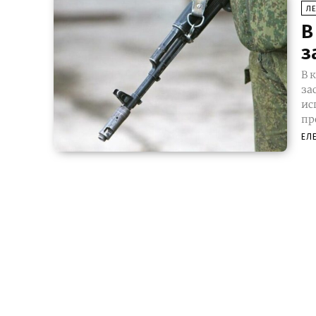
Л
В
з
В 
за
испол
пр
ЕЛ