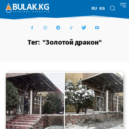
RU
KG
Тег:
"Золотой дракон"