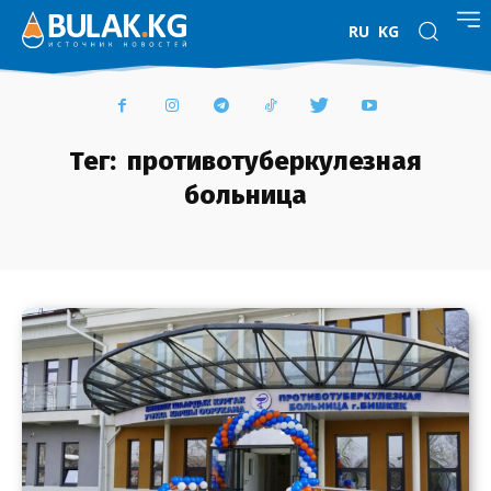
RU
KG
Тег:
противотуберкулезная
больница