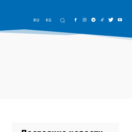
RU
KG