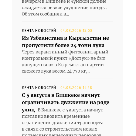
вечером в Бишкеке и Чуйской долине
ожидается резкое ухудшение погоды.
Об этом сообщили в...
ЛЕНТА НОВОСТЕЙ
04.08.2026 15:08
Из Узбекистана в Кыргызстан не
пропустили более 24 тонн лука
Через карантинный фитосанитарный
контрольный пункт «Достук» не был
допущен ввоз в Кыргызстан партии
свежего лука весом 24 770 кг,...
ЛЕНТА НОВОСТЕЙ
04.08.2026 14:58
С 5 августа в Бишкеке начнут
ограничивать движение на ряде
улиц
В Бишкеке с 5 августа начнут
поэтапно вводить временные
ограничения движения транспорта
в связи со строительством новых
подземных пешеходных переходов.