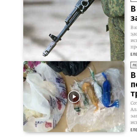
В
з
В 
за
испол
пр
ЕЛ
Л
В
п
т
Со
Ал
зап
ис
ЕЛ