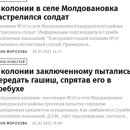
 колонии в селе Молдовановка
астрелился солдат
колонии №27 в селе Молдовановка Аламудунского района
стрелился солдат. Информацию подтвердили в Службе
нения наказаний. "В исправительной колонии №27
оизошел несчастный случай. Примерно в...
ЕНА МОРОЗОВА
-
29.07.2022 14:11
ЕНТА НОВОСТЕЙ
 колонии заключенному пыталис
ередать гашиш, спрятав его в
ребухе
трудники колонии-поселения №27 в селе Молдовановка
амудунского района пресекли попытку передачи
рещенных предметов осужденным. Как сообщили в Службе
полнения наказаний, Д.Э.М., 1987 года рождения, пытался...
ЕНА МОРОЗОВА
-
03.02.2022 15:09