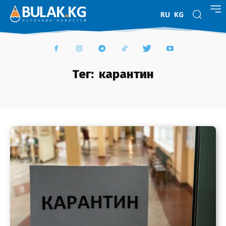
RU
KG
Тег:
карантин