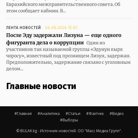
Евразийского межправительственного совета. Об
этом сообщает кабмин. В...
ЛЕНТА НОВОСТЕЙ
06.08.2026 15:01
После Эду задержали Лизуна — еще одного
фигуранта дела о коррупции
Один из
участников так называемой группы «Эдунун кырк
чоросу», известный под прозвищем Лизун, задержан.
Предположительно, задержание связано с уголовным
делом...
Главные новости
#Главная
#Аналитика
#Статьи
#Фактчек
#Видео
#Выборы
© BULAK.kg - Источник новостей. ОО "Масс Медиа Групп".