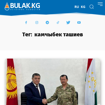
RU
KG
Тег:
камчыбек ташиев