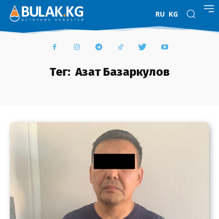
RU
KG
Тег:
Азат Базаркулов