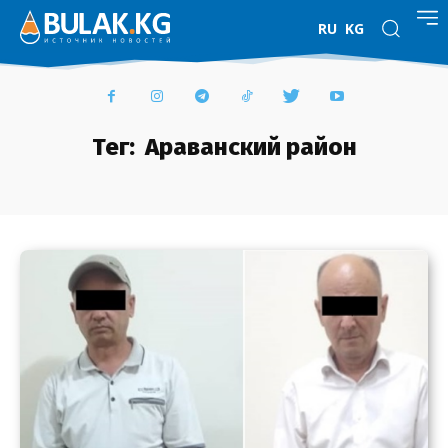
RU
KG
Тег:
Араванский район