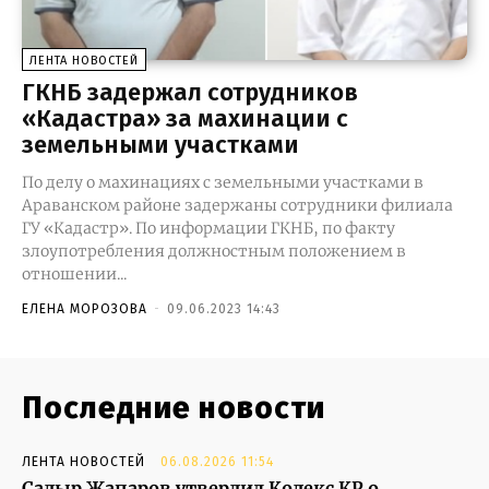
ЛЕНТА НОВОСТЕЙ
ГКНБ задержал сотрудников
«Кадастра» за махинации с
земельными участками
По делу о махинациях с земельными участками в
Араванском районе задержаны сотрудники филиала
ГУ «Кадастр». По информации ГКНБ, по факту
злоупотребления должностным положением в
отношении...
ЕЛЕНА МОРОЗОВА
-
09.06.2023 14:43
Последние новости
ЛЕНТА НОВОСТЕЙ
06.08.2026 11:54
Садыр Жапаров утвердил Кодекс КР о