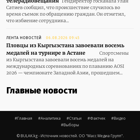
телерадиовещания
Гендиректор госканала Улан
Сатиев сообщил, что происшествие случилось во
время съемок по обращению граждан. Он отметил,
что избиение сотрудника...
ЛЕНТА НОВОСТЕЙ
06.08.2026 09:45
Пловцы из Кыргызстана завоевали восемь
медалей на турнире в Астане
Спортсмены
из Кыргызстана завоевали восемь медалей на
международных соревнованиях по плаванию AOSI
2026 — чемпионате Западной Азии, прошедшем...
Главные новости
#Главная
#Аналитика
#Статьи
#Фактчек
#Видео
#Выборы
© BULAK.kg - Источник новостей. ОО "Масс Медиа Групп".