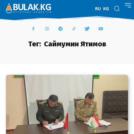
RU
KG
Тег:
Саймумин Ятимов