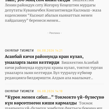
Ленин райондук соту Жогорку Кеңештин мурдагы
депутаты Куванычбек Конгантиевди Кылмыш-жаза
кодексинин “Кызмат абалын кыянаттык менен
пайдалануу” беренеси менен...
- Реклама -
ОКУЯЛАР ТИЗМЕГИ
06.08.2026 14:21
Асанбай кичи районунда кран кулап,
унааларга зыян келтирди
Бишкектин Асанбай
кичи районунда курулуш краны кулап, токтоп турган
унааларга зыян келтирди. Бул тууралуу күбөлөр
редакцияга билдиришти. Алдын ала маалымат...
ОКУЯЛАР ТИЗМЕГИ
06.08.2026 14:18
“Күрөк менен сабап…” Токмокто үй-бүлөсүнө
күн көрсөтпөгөн киши кармалды
Токмок
шаарында үй-бүлөлүк зомбулук фактысы боюнча иш