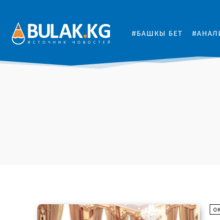
#БАШКЫ БЕТ
#АНАЛ
О