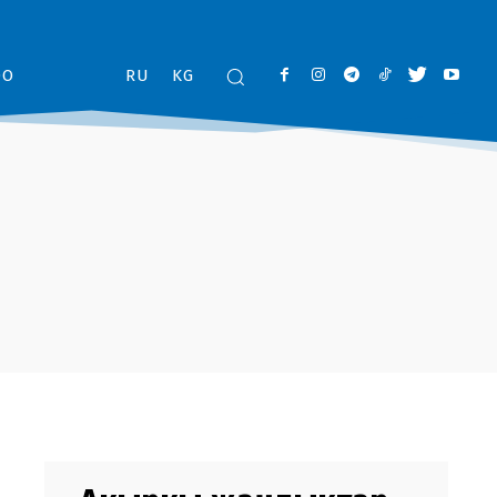
ОО
RU
KG