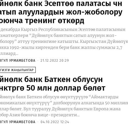
үйнөлүк банк Эсептөө палатасы үчүн
атып алуулардын жол-жоболору
оюнча тренинг өткөрдү
-декабрда Кыргыз Республикасынын Эсептөө палатасынын
зматкерлери “Дүйнөлүк банктын сатып алуунун жол-
олору” аттуу тренингине катышты. Кыргызстан Дүйнөлүк
нкка 1992-жылы киргенден бери банк жалпы суммасы 2,7
ллиард...
ЗГУЛ УРМАМБЕТОВА
-
21.12.2022 20:29
ЕГИЗГИ ЖАҢЫЛЫКТАР
үйнөлүк банк Баткен облусун
нүктүрүүгө 50 млн доллар бөлөт
йнөлүк банк Баткен облусун өнүктүрүүгө “Аймактарды
ономикалык өнүктүрүү” долбоорунун алкагында 50 миллио
т. Бул тууралуу Дүйнөлүк банктын Европа жана
рбор Азия боюнча вице-президенти...
ЗГУЛ УРМАМБЕТОВА
-
04.10.2022 12:24