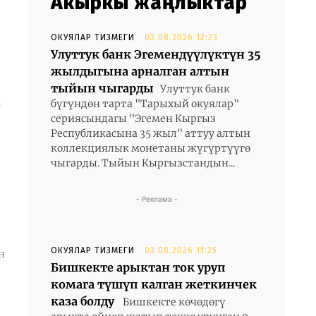
Акыркы жаңлыктар
ОКУЯЛАР ТИЗМЕГИ
03.08.2026 12:23
Улуттук банк Эгемендүүлүктүн 35
жылдыгына арналган алтын
тыйын чыгарды
Улуттук банк
бүгүндөн тарта "Тарыхый окуялар"
сериясындагы "Эгемен Кыргыз
Республикасына 35 жыл" аттуу алтын
коллекциялык монетаны жүгүртүүгө
чыгарды. Тыйын Кыргызстандын...
- Реклама -
ОКУЯЛАР ТИЗМЕГИ
03.08.2026 11:25
н
Бишкекте арыктан ток уруп
комага түшүп калган жеткинчек
каза болду
Бишкекте көчөдөгү