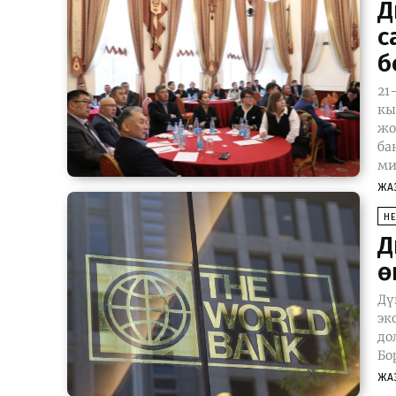
Д
с
б
21
кы
жоб
ба
ми
ЖА
Н
Д
ө
Дү
эк
доллар бөлө
Бо
ЖА