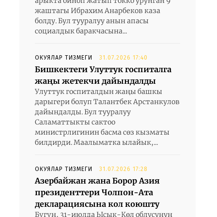
арыкта ойноп жатып токко урунган 9
жаштагы Ибрахим Анарбеков каза
болду. Бул тууралуу анын апасы
социалдык баракчасына...
ОКУЯЛАР ТИЗМЕГИ
31.07.2026 17:40
Бишкектеги Улуттук госпиталга
жаңы жетекчи дайындалды
Улуттук госпиталдын жаңы башкы
дарыгери болуп Талантбек Арстанкулов
дайындалды. Бул тууралуу
Саламаттыкты сактоо
министрлигинин басма сөз кызматы
билдирди. Маалыматка ылайык,...
ОКУЯЛАР ТИЗМЕГИ
31.07.2026 17:28
Азербайжан жана Борор Азия
президенттери Чолпон-Ата
декларациясына кол коюшту
Бүгүн, 31-июлда Ысык-Көл облусунун