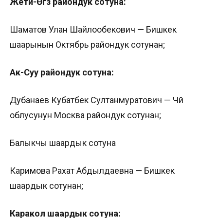
Жети-Өгүз райондук сотуна:
Шаматов Улан Шайлообекович — Бишкек
шаарынын Октябрь райондук сотунан;
Ак-Суу райондук сотуна:
Дубанаев Кубатбек Султанмуратович — Чүй
облусунун Москва райондук сотунан;
Балыкчы шаардык сотуна
Каримова Рахат Абдылдаевна — Бишкек
шаардык сотунан;
Каракол шаардык сотуна: