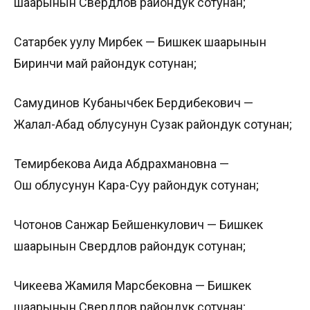
шаарынын Свердлов райондук сотунан;
Сатарбек уулу Мирбек — Бишкек шаарынын
Биринчи май райондук сотунан;
Самудинов Кубанычбек Бердибекович —
Жалал-Абад облусунун Сузак райондук сотунан;
Темирбекова Аида Абдрахмановна —
Ош облусунун Кара-Суу райондук сотунан;
Чотонов Санжар Бейшенкулович — Бишкек
шаарынын Свердлов райондук сотунан;
Чикеева Жамиля Марсбековна — Бишкек
шаарынын Свердлов райондук сотунан;