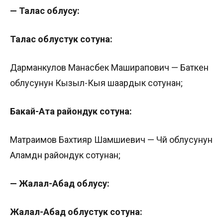
— Талас облусу:
Талас облустук сотуна:
Дарманкулов Манасбек Маширапович — Баткен
облусунун Кызыл-Кыя шаардык сотунан;
Бакай-Ата райондук сотуна:
Матраимов Бахтияр Шамшиевич — Чүй облусунун
Аламүдүн райондук сотунан;
— Жалал-Абад облусу:
Жалал-Абад облустук сотуна: