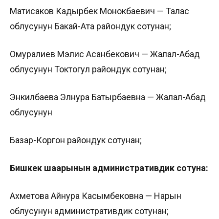
Матисаков Кадырбек Монокбаевич — Талас
облусунун Бакай-Ата райондук сотунан;
Омуралиев Мэлис Асанбекович — Жалал-Абад
облусунун Токтогул райондук сотунан;
Энкилбаева Элнура Батырбаевна — Жалал-Абад
облусунун
Базар-Коргон райондук сотунан;
Бишкек шаарынын административдик сотуна:
Ахметова Айнура Касымбековна — Нарын
облусунун административдик сотунан;