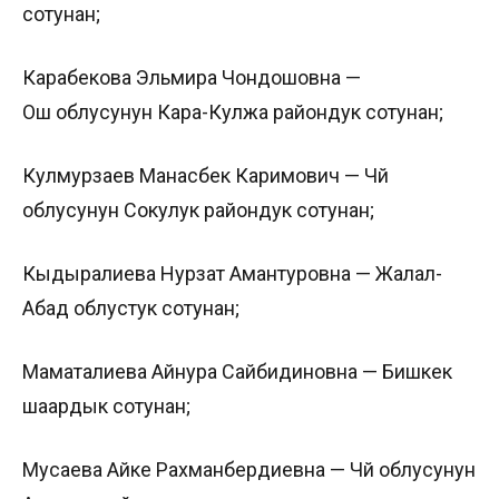
сотунан;
Карабекова Эльмира Чондошовна —
Ош облусунун Кара-Кулжа райондук сотунан;
Кулмурзаев Манасбек Каримович — Чүй
облусунун Сокулук райондук сотунан;
Кыдыралиева Нурзат Амантуровна — Жалал-
Абад облустук сотунан;
Маматалиева Айнура Сайбидиновна — Бишкек
шаардык сотунан;
Мусаева Айке Рахманбердиевна — Чүй облусунун