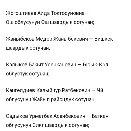
Жогоштиева Аида Токтосуновна —
Ош облусунун Ош шаардык сотунан;
Жаныбеков Медер Жаныбекович — Бишкек
шаардык сотунан;
Калыков Бакыт Усенканович — Ысык-Көл
облустук сотунан;
Кангелдиев Калыйнур Ратбекович — Чүй
облусунун Жайыл райондук сотунан;
Садыков Урматбек Асанбекович — Баткен
облусунун Сүлүктү шаардык сотунан;