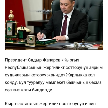
Президент Садыр Жапаров «Кыргыз
Республикасынын жергиликтүү сотторунун айрым
судьяларын которуу жөнүндө» Жарлыкка кол
койду. Бул тууралуу мамлекет башчынын басма
сөз кызматы билдирди.
Кыргызстандын жергиликтүү сотторунун ишин