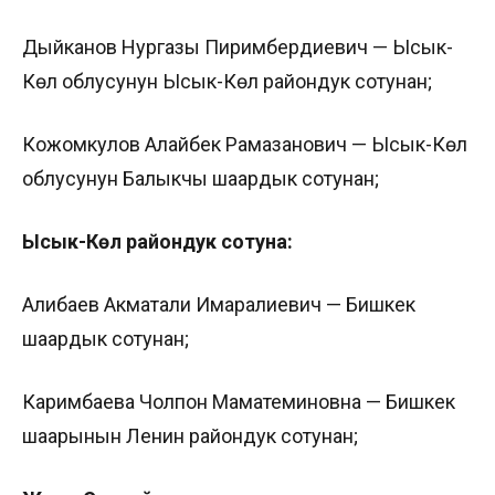
Дыйканов Нургазы Пиримбердиевич — Ысык-
Көл облусунун Ысык-Көл райондук сотунан;
Кожомкулов Алайбек Рамазанович — Ысык-Көл
облусунун Балыкчы шаардык сотунан;
Ысык-Көл райондук сотуна:
Алибаев Акматали Имаралиевич — Бишкек
шаардык сотунан;
Каримбаева Чолпон Маматеминовна — Бишкек
шаарынын Ленин райондук сотунан;