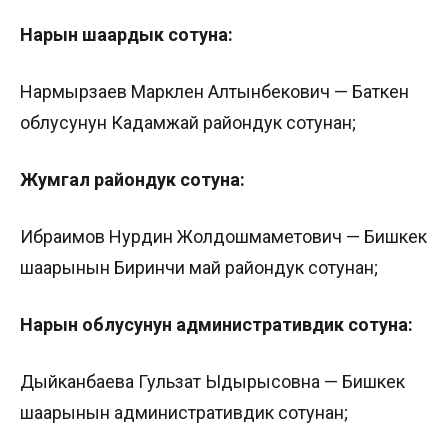
Нарын шаардык сотуна:
Нармырзаев Марклен Алтынбекович — Баткен
облусунун Кадамжай райондук сотунан;
Жумгал райондук сотуна:
Ибраимов Нурдин Жолдошмаметович — Бишкек
шаарынын Биринчи май райондук сотунан;
Нарын облусунун административдик сотуна:
Дыйканбаева Гульзат Ыдырысовна — Бишкек
шаарынын административдик сотунан;