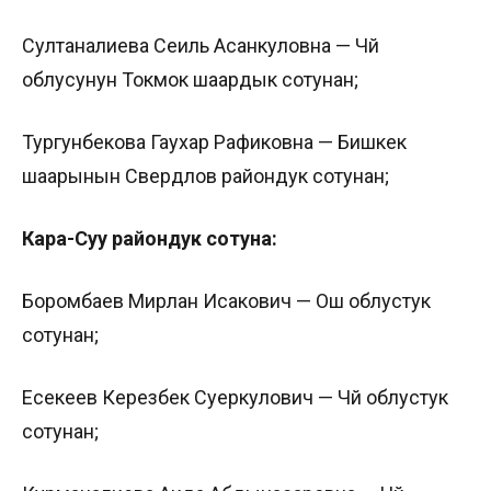
Султаналиева Сеиль Асанкуловна — Чүй
облусунун Токмок шаардык сотунан;
Тургунбекова Гаухар Рафиковна — Бишкек
шаарынын Свердлов райондук сотунан;
Кара-Суу райондук сотуна:
Боромбаев Мирлан Исакович — Ош облустук
сотунан;
Есекеев Керезбек Суеркулович — Чүй облустук
сотунан;