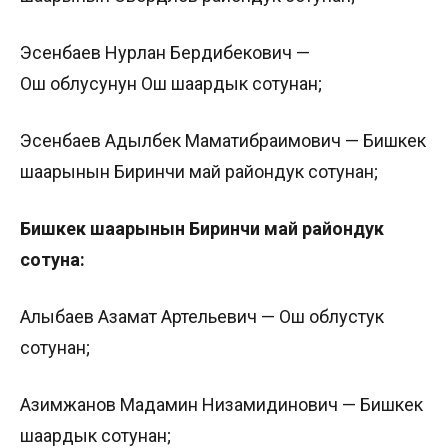
Эсенбаев Нурлан Бердибекович —
Ош облусунун Ош шаардык сотунан;
Эсенбаев Адылбек Маматибраимович — Бишкек
шаарынын Биринчи май райондук сотунан;
Бишкек шаарынын Биринчи май райондук
сотуна:
Алыбаев Азамат Артельевич — Ош облустук
сотунан;
Азимжанов Мадамин Низамидинович — Бишкек
шаардык сотунан;