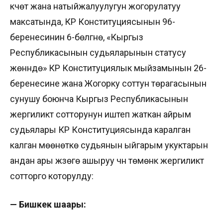
күчөтүү жана натыйжалуулугун жогорулатуу
максатында, КР Конституциясынын 96-
беренесинин 6-бөлүгүнө, «Кыргыз
Республикасынын судьяларынын статусу
жөнүндө» КР Конституциялык мыйзамынын 26-
беренесине жана Жогорку соттун төрагасынын
сунушу боюнча Кыргыз Республикасынын
жергиликтүү сотторунун иштеп жаткан айрым
судьялары КР Конституциясында каралган
калган мөөнөткө судьянын ыйгарым укуктарын
андан ары жүзөгө ашыруу үчүн төмөнкү жергиликтүү
сотторго которулду:
— Бишкек шаары: