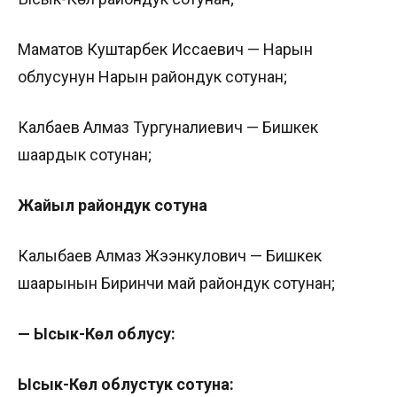
Маматов Куштарбек Иссаевич — Нарын
облусунун Нарын райондук сотунан;
Калбаев Алмаз Тургуналиевич — Бишкек
шаардык сотунан;
Жайыл райондук сотуна
Калыбаев Алмаз Жээнкулович — Бишкек
шаарынын Биринчи май райондук сотунан;
— Ысык-Көл облусу:
Ысык-Көл облустук сотуна: