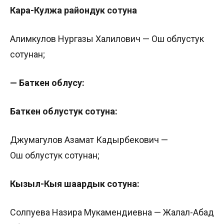
Кара-Кулжа райондук сотуна
Алимкулов Нургазы Халилович — Ош облустук
сотунан;
— Баткен облусу:
Баткен облустук сотуна:
Джумагулов Азамат Кадырбекович —
Ош облустук сотунан;
Кызыл-Кыя шаардык сотуна:
Солпуева Назира Мукамендиевна — Жалал-Абад