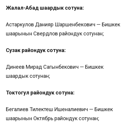
Жалал-Абад шаардык сотуна:
Астаркулов Данияр Шаршенбекович — Бишкек
шаарынын Свердлов райондук сотунан;
Сузак райондук сотуна:
Динеев Мирад Сагынбекович — Бишкек
шаардык сотунан;
Токтогул райондук сотуна:
Бегалиев Тилектеш Ишеналиевич — Бишкек
шаарынын Октябрь райондук сотунан;