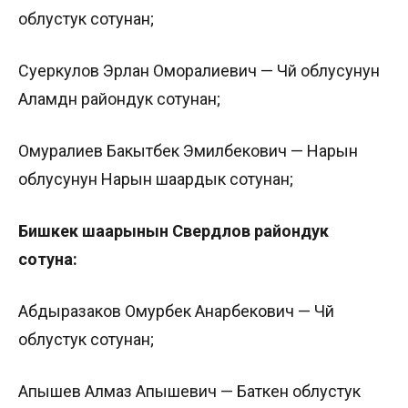
облустук сотунан;
Суеркулов Эрлан Оморалиевич — Чүй облусунун
Аламүдүн райондук сотунан;
Омуралиев Бакытбек Эмилбекович — Нарын
облусунун Нарын шаардык сотунан;
Бишкек шаарынын Свердлов райондук
сотуна:
Абдыразаков Омурбек Анарбекович — Чүй
облустук сотунан;
Апышев Алмаз Апышевич — Баткен облустук