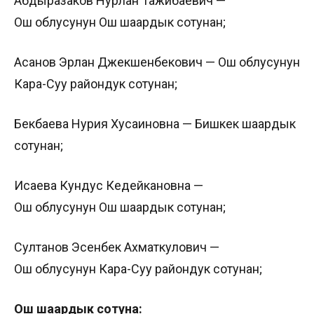
Абдыразаков Нурлан Тажибаевич —
Ош облусунун Ош шаардык сотунан;
Асанов Эрлан Джекшенбекович — Ош облусунун
Кара-Суу райондук сотунан;
Бекбаева Нурия Хусаиновна — Бишкек шаардык
сотунан;
Исаева Кундус Кедейкановна —
Ош облусунун Ош шаардык сотунан;
Султанов Эсенбек Ахматкулович —
Ош облусунун Кара-Суу райондук сотунан;
Ош шаардык сотуна: