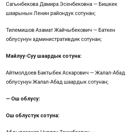
Сагынбекова Дамира Эсенбековна — Бишкек
шаарынын Ленин райондук сотунан;
Тилемишов Азамат Жайчыбекович — Баткен
облусунун административдик сотунан;
Майлуу-Суу шаардык сотуна:
Айтмолдоев Бактыбек Аскарович — Жалал-Абад
облусунун Жалал-Абад шаардык сотунан;
— Ош облусу:
Ош облустук сотуна: