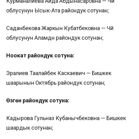
Курманалиева Аида Абдынасаровна — Чүй
облусунун Ысык-Ата райондук сотунан;
Саданбекова Жаркын Кубатбековна — Чүй
облусунун Аламүдүн райондук сотунан;
Ноокат райондук сотуна:
Эралиев Таалайбек Каскаевич — Бишкек
шаарынын Октябрь райондук сотунан;
Өзгөн райондук сотуна:
Кадырова Гульназ Кубанычбековна — Бишкек
шаардык сотунан;