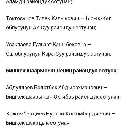
Аламүдүн райондук сотунан;
Токтосунов Тилек Калыкович — Ысык-Көл
облусунун Ак-Суу райондук сотунан;
Усакпаева Гульзат Каныбековна —
Ош облусунун Кара-Суу райондук сотунан;
Бишкек шаарынын Ленин райондук сотуна:
Абдуллаев Болотбек Абдырахманович —
Бишкек шаарынын Октябрь райондук сотунан;
Кожомбердиев Нурлан Кожомбердиевич —
Бишкек шаардык сотунан;