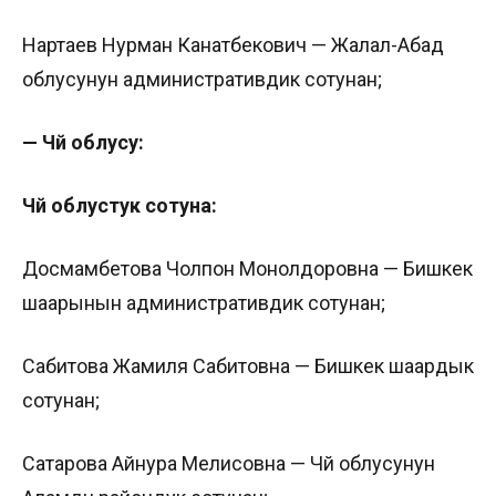
Нартаев Нурман Канатбекович — Жалал-Абад
облусунун административдик сотунан;
— Чүй облусу:
Чүй облустук сотуна:
Досмамбетова Чолпон Монолдоровна — Бишкек
шаарынын административдик сотунан;
Сабитова Жамиля Сабитовна — Бишкек шаардык
сотунан;
Сатарова Айнура Мелисовна — Чүй облусунун