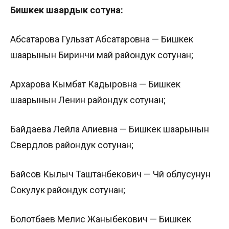
Бишкек шаардык сотуна:
Абсатарова Гульзат Абсатаровна — Бишкек
шаарынын Биринчи май райондук сотунан;
Архарова Кымбат Кадыровна — Бишкек
шаарынын Ленин райондук сотунан;
Байдаева Лейла Алиевна — Бишкек шаарынын
Свердлов райондук сотунан;
Байсов Кылыч Таштанбекович — Чүй облусунун
Сокулук райондук сотунан;
Болотбаев Мелис Жаныбекович — Бишкек