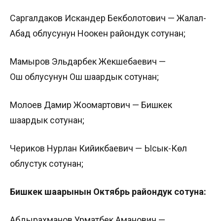
Саргалдаков Искандер Бекболотович — Жалал-
Абад облусунун Ноокен райондук сотунан;
Мамыров Эльдарбек Жекшебаевич —
Ош облусунун Ош шаардык сотунан;
Молоев Дамир Жоомартович — Бишкек
шаардык сотунан;
Чериков Нурлан Кийикбаевич — Ысык-Көл
облустук сотунан;
Бишкек шаарынын Октябрь райондук сотуна:
Абдырахманов Урматбек Аманович —