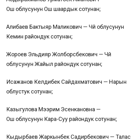
Ош облусунун Ош шаардык сотунан;
Алибаев Бактыяр Маликович — Чүй облусунун
Кемин райондук сотунан;
Жороев Эльдияр Жолборсбекович — Чүй
облусунун Жайыл райондук сотунан;
Исажанов Келдибек Сайдахматович — Нарын
облустук сотунан;
Казыгулова Мээрим Эсенкановна —
Ош облусунун Кара-Суу райондук сотунан;
Кыдырбаев Жаркынбек Садирбекович — Талас