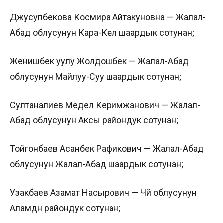
Джусупбекова Космира Айтакуновна — Жалал-
Абад облусунун Кара-Көл шаардык сотунан;
Женишбек уулу Жолдошбек — Жалал-Абад
облусунун Майлуу-Суу шаардык сотунан;
Султаналиев Медел Керимжанович — Жалал-
Абад облусунун Аксы райондук сотунан;
Тойгонбаев Асанбек Рафикович — Жалал-Абад
облусунун Жалал-Абад шаардык сотунан;
Узакбаев Азамат Насырович — Чүй облусунун
Аламүдүн райондук сотунан;