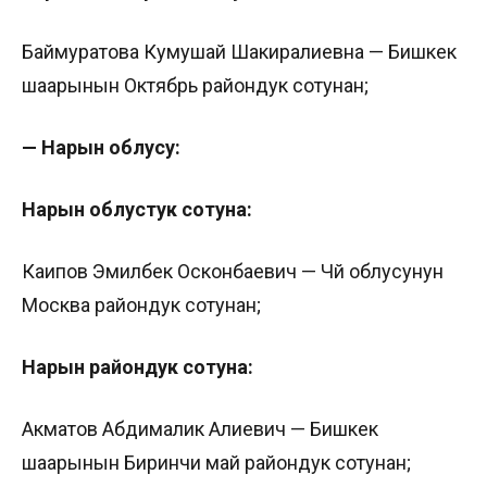
Баймуратова Кумушай Шакиралиевна — Бишкек
шаарынын Октябрь райондук сотунан;
— Нарын облусу:
Нарын облустук сотуна:
Каипов Эмилбек Осконбаевич — Чүй облусунун
Москва райондук сотунан;
Нарын райондук сотуна:
Акматов Абдималик Алиевич — Бишкек
шаарынын Биринчи май райондук сотунан;