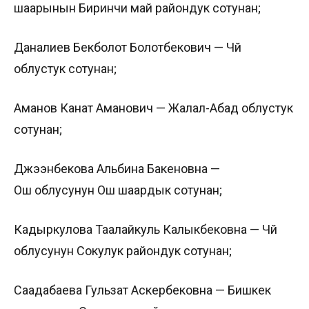
шаарынын Биринчи май райондук сотунан;
Даналиев Бекболот Болотбекович — Чүй
облустук сотунан;
Аманов Канат Аманович — Жалал-Абад облустук
сотунан;
Джээнбекова Альбина Бакеновна —
Ош облусунун Ош шаардык сотунан;
Кадыркулова Таалайкуль Калыкбековна — Чүй
облусунун Сокулук райондук сотунан;
Саадабаева Гульзат Аскербековна — Бишкек