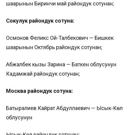
шаарынын Биринчи май райондук сотунан;
Сокулук райондук сотуна:
Осмонов Феликс Ой-Талбекович — Бишкек
шаарынын Октябрь райондук сотунан;
Абжалбек кызы Зарина — Баткен облусунун
Кадамжай райондук сотунан;
Москва райондук сотуна:
Батыралиев Кайрат Абдуллаевич — Ысык-Көл
облусунун
Ысык-Көл райондук сотунан;