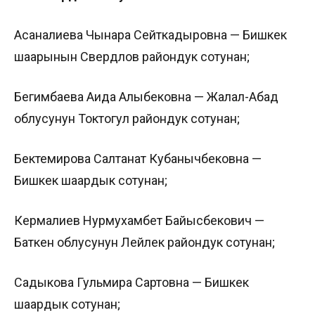
Асаналиева Чынара Сейткадыровна — Бишкек
шаарынын Свердлов райондук сотунан;
Бегимбаева Аида Алыбековна — Жалал-Абад
облусунун Токтогул райондук сотунан;
Бектемирова Салтанат Кубанычбековна —
Бишкек шаардык сотунан;
Кермалиев Нурмухамбет Байысбекович —
Баткен облусунун Лейлек райондук сотунан;
Садыкова Гульмира Сартовна — Бишкек
шаардык сотунан;