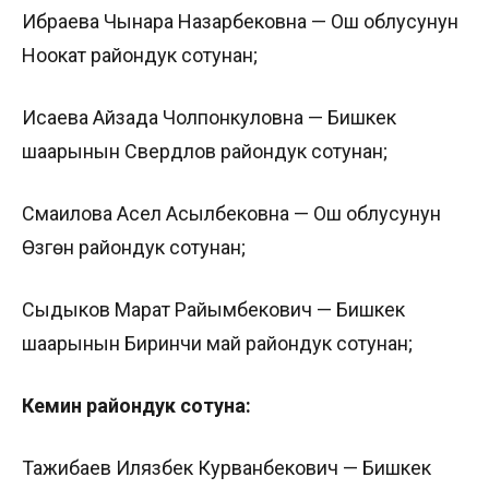
Ибраева Чынара Назарбековна — Ош облусунун
Ноокат райондук сотунан;
Исаева Айзада Чолпонкуловна — Бишкек
шаарынын Свердлов райондук сотунан;
Смаилова Асел Асылбековна — Ош облусунун
Өзгөн райондук сотунан;
Сыдыков Марат Райымбекович — Бишкек
шаарынын Биринчи май райондук сотунан;
Кемин райондук сотуна:
Тажибаев Илязбек Курванбекович — Бишкек