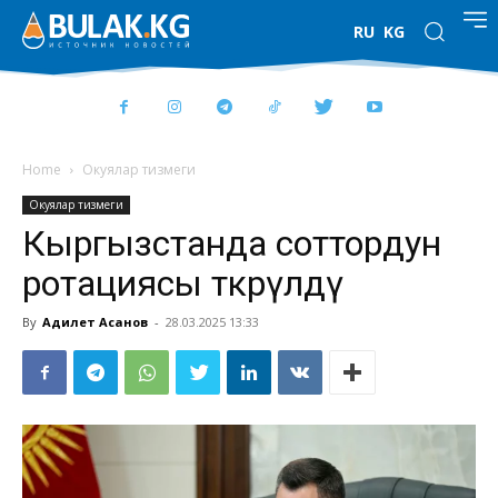
RU
KG
Home
Окуялар тизмеги
Окуялар тизмеги
Кыргызстанда соттордун
ротациясы өткөрүлдү
By
Адилет Асанов
-
28.03.2025 13:33