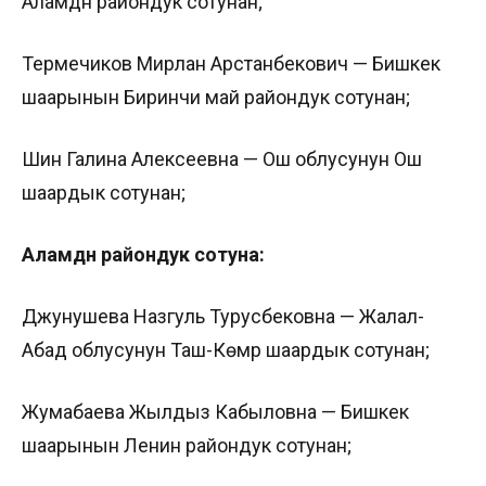
Аламүдүн райондук сотунан;
Термечиков Мирлан Арстанбекович — Бишкек
шаарынын Биринчи май райондук сотунан;
Шин Галина Алексеевна — Ош облусунун Ош
шаардык сотунан;
Аламүдүн райондук сотуна:
Джунушева Назгуль Турусбековна — Жалал-
Абад облусунун Таш-Көмүр шаардык сотунан;
Жумабаева Жылдыз Кабыловна — Бишкек
шаарынын Ленин райондук сотунан;