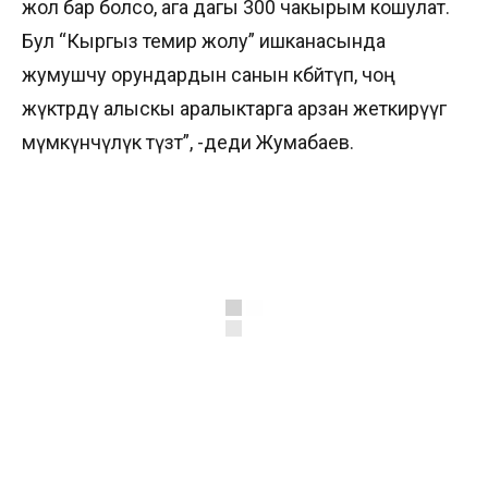
жол бар болсо, ага дагы 300 чакырым кошулат.
Бул “Кыргыз темир жолу” ишканасында
жумушчу орундардын санын көбөйтүп, чоң
жүктөрдү алыскы аралыктарга арзан жеткирүүгө
мүмкүнчүлүк түзөт”, -деди Жумабаев.