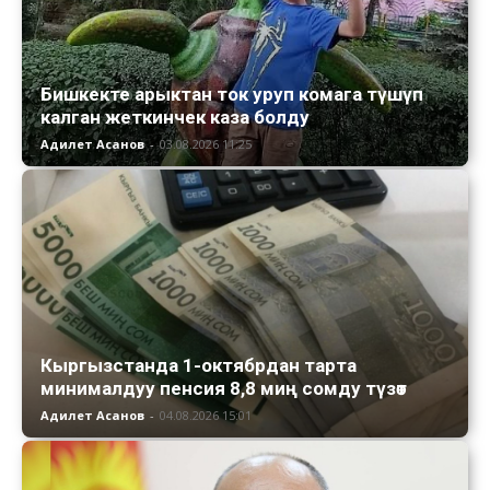
Бишкекте арыктан ток уруп комага түшүп
калган жеткинчек каза болду
Адилет Асанов
-
03.08.2026 11:25
Кыргызстанда 1-октябрдан тарта
минималдуу пенсия 8,8 миң сомду түзөт
Адилет Асанов
-
04.08.2026 15:01