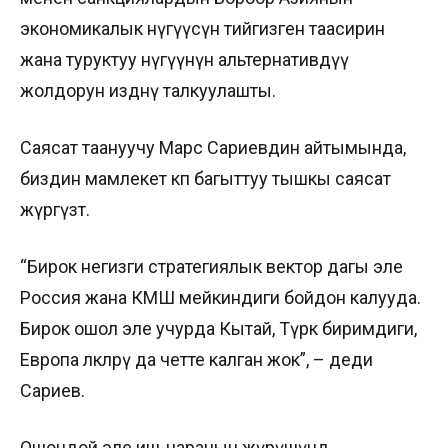
экономикалык өнүгүүсүнө тийгизген таасирин
жана туруктуу өнүгүүнүн альтернативдүү
жолдорун издөөнү талкуулашты.
Саясат таануучу Марс Сариевдин айтымында,
биздин мамлекет көп багыттуу тышкы саясат
жүргүзөт.
“Бирок негизги стратегиялык вектор дагы эле
Россия жана КМШ мейкиндиги бойдон калууда.
Бирок ошол эле учурда Кытай, Түрк биримдиги,
Европа өлкөлөрү да четте калган жок”, – деди
Сариев.
Ошондой эле иш-чаранын жүрүшүндө