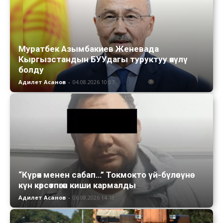
Муратбек Азымбакиев Женевада
Кыргызстандын БУУдагы туруктуу өкүлү
болду
Адилет Асанов
-
04.08.2026 10:07
“Күрөк менен сабап…” Токмокто үй-бүлөсүнө
күн көрсөтпөгөн киши кармалды
Адилет Асанов
-
06.08.2026 14:18