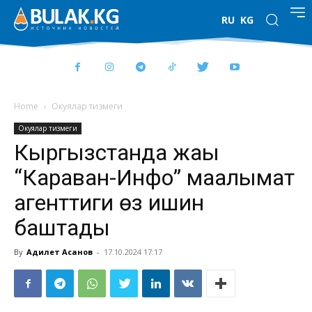
RU
KG
Home
Окуялар тизмеги
Окуялар тизмеги
Кыргызстанда жаңы
“Караван-Инфо” маалымат
агенттиги өз ишин
баштады
By
Адилет Асанов
-
17.10.2024 17:17