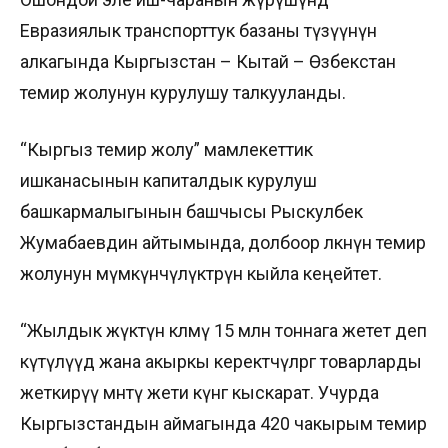
Евразиялык транспорттук базаны түзүүнүн
алкагында Кыргызстан – Кытай – Өзбекстан
темир жолунун курулушу талкууланды.
“Кыргыз темир жолу” мамлекеттик
ишканасынын капиталдык курулуш
башкармалыгынын башчысы Рыскулбек
Жумабаевдин айтымында, долбоор өлкөнүн темир
жолунун мүмкүнчүлүктөрүн кыйла кеңейтет.
“Жылдык жүктүн көлөмү 15 млн тоннага жетет деп
күтүлүүдө жана акыркы керектөөчүлөргө товарларды
жеткирүү мөөнөтү жети күнгө кыскарат. Учурда
Кыргызстандын аймагында 420 чакырым темир