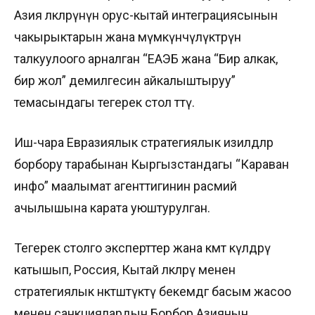
Азия өлкөлөрүнүн орус-кытай интеграциясынын
чакырыктарын жана мүмкүнчүлүктөрүн
талкуулоого арналган “ЕАЭБ жана “Бир алкак,
бир жол” демилгесин айкалыштыруу”
темасындагы тегерек стол өттү.
Иш-чара Евразиялык стратегиялык изилдөөлөр
борбору тарабынан Кыргызстандагы “Караван
инфо” маалымат агенттигинин расмий
ачылышына карата уюштурулган.
Тегерек столго эксперттер жана өкмөт өкүлдөрү
катышып, Россия, Кытай өлкөлөрү менен
стратегиялык өнөктөштүктү бекемдөөгө басым жасоо
менен санкциялардын Борбор Азиянын