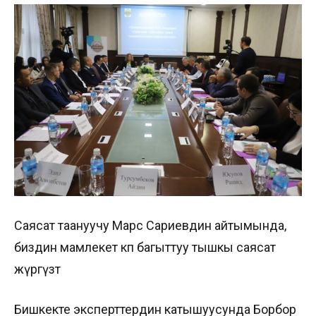
Саясат таануучу Марс Сариевдин айтымында,
биздин мамлекет көп багыттуу тышкы саясат
жүргүзөт
Бишкекте эксперттердин катышуусунда Борбор