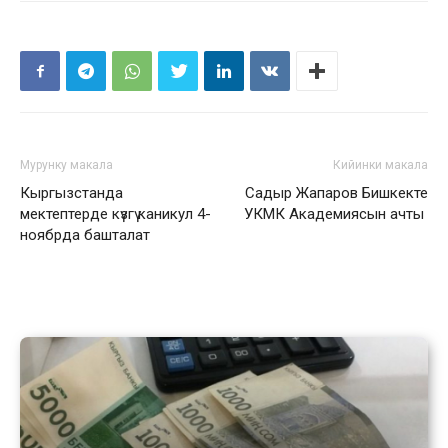
Мурунку макала
Кийинки макала
Кыргызстанда
Садыр Жапаров Бишкекте
мектептерде күзгү каникул 4-
УКМК Академиясын ачты
ноябрда башталат