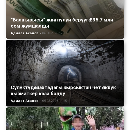
“Бала ырысы” жөлөк пулун берүүгө 235,7 млн
сом жумшалды
Адилет Асанов
-
06.08.2026 12:19
Сүлүктүдө шахтадагы кырсыктан чет өлкөлүк
кызматкер каза болду
Адилет Асанов
-
05.08.2026 14:15