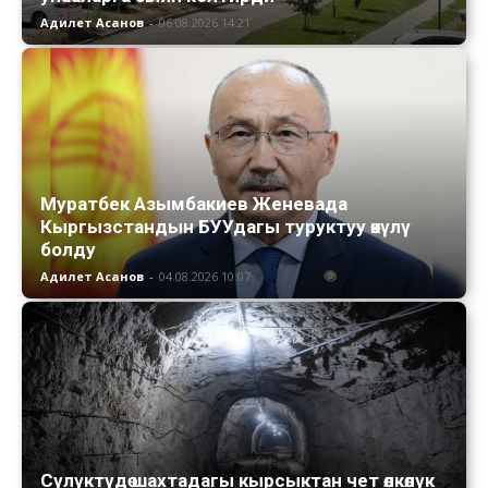
Адилет Асанов
-
06.08.2026 14:21
Муратбек Азымбакиев Женевада
Кыргызстандын БУУдагы туруктуу өкүлү
болду
Адилет Асанов
-
04.08.2026 10:07
Сүлүктүдө шахтадагы кырсыктан чет өлкөлүк