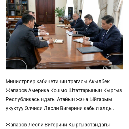
Министрлер кабинетинин төрагасы Акылбек
Жапаров Америка Кошмо Штаттарынын Кыргыз
Республикасындагы Атайын жана Ыйгарым
укуктуу Элчиси Лесли Вигерини кабыл алды.
Жапаров Лесли Вигерини Кыргызстандагы