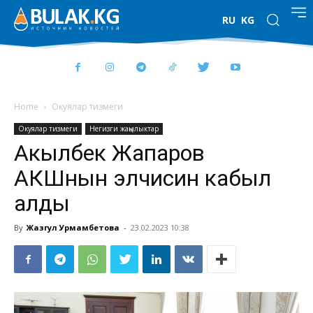
RU
KG
Home
Окуялар тизмеги
Окуялар тизмеги
Негизги жаңылыктар
Акылбек Жапаров
АКШнын элчисин кабыл
алды
By
Жазгул Урмамбетова
-
23.02.2023 10:38