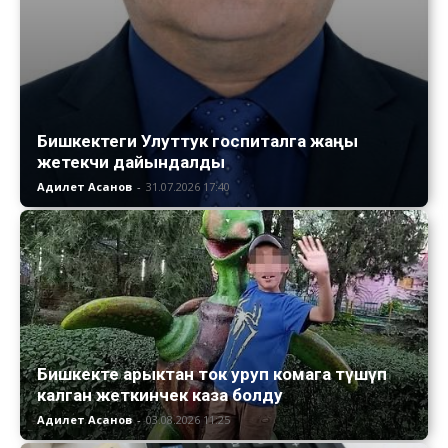
Бишкектеги Улуттук госпиталга жаңы
жетекчи дайындалды
Адилет Асанов
-
31.07.2026 17:40
Бишкекте арыктан ток уруп комага түшүп
калган жеткинчек каза болду
Адилет Асанов
-
03.08.2026 11:25