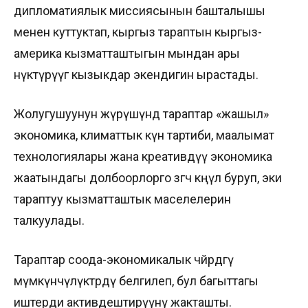
дипломатиялык миссиясынын башталышы
менен куттуктап, кыргыз тараптын кыргыз-
америка кызматташтыгын мындан ары
өнүктүрүүгө кызыкдар экендигин ырастады.
Жолугушуунун жүрүшүндө тараптар «жашыл»
экономика, климаттык күн тартиби, маалымат
технологиялары жана креативдүү экономика
жаатындагы долбоорлорго өзгөчө көңүл буруп, эки
тараптуу кызматташтык маселелерин
талкуулады.
Тараптар соода-экономикалык чөйрөдөгү
мүмкүнчүлүктөрдү белгилеп, бул багыттагы
иштерди активдештирүүнү жакташты.