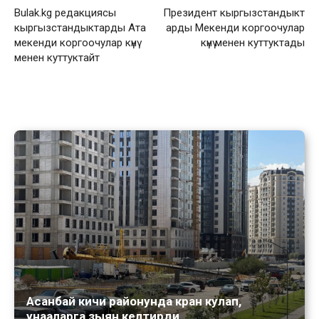
Вulak.kg редакциясы
Президент кыргызстандыкт
кыргызстандыктарды Ата
арды Мекенди коргоочулар
мекенди коргоочулар күнү
күнү менен куттуктады
менен куттуктайт
Асанбай кичи районунда кран кулап,
унааларга зыян келтирди