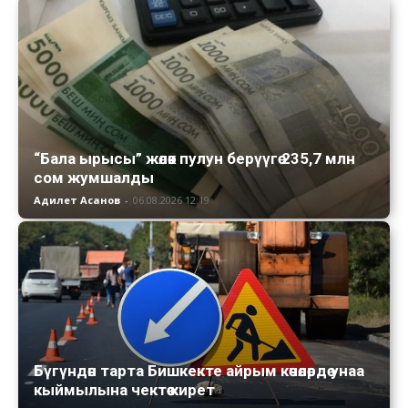
“Бала ырысы” жөлөк пулун берүүгө 235,7 млн
сом жумшалды
Адилет Асанов
-
06.08.2026 12:19
Бүгүндөн тарта Бишкекте айрым көчөлөрдө унаа
кыймылына чектөө кирет