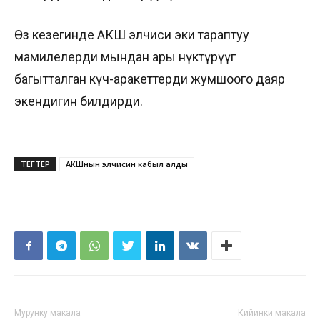
Өз кезегинде АКШ элчиси эки тараптуу
мамилелерди мындан ары өнүктүрүүгө
багытталган күч-аракеттерди жумшоого даяр
экендигин билдирди.
ТЕГТЕР
АКШнын элчисин кабыл алды
Мурунку макала
Кийинки макала