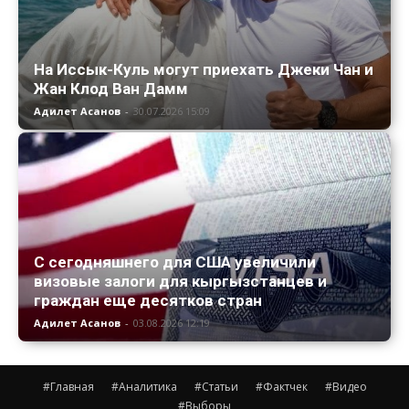
На Иссык-Куль могут приехать Джеки Чан и
Жан Клод Ван Дамм
Адилет Асанов
-
30.07.2026 15:09
С сегодняшнего для США увеличили
визовые залоги для кыргызстанцев и
граждан еще десятков стран
Адилет Асанов
-
03.08.2026 12:19
#Главная
#Аналитика
#Статьи
#Фактчек
#Видео
#Выборы