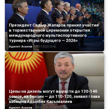
Президент Садыр Жапаров принял участие
в торжественной церемонии открытия
международного мультиспортивного
турнира «Игры будущего — 2026»
Адилет Асанов
-
30.07.2026 10:42
Цены на дизель могут вырасти до 130-140
сомов, на бензин — до 110-120, заявил глава
кабмина Адылбек Касымалиев
Адилет Асанов
-
04.08.2026 16:36