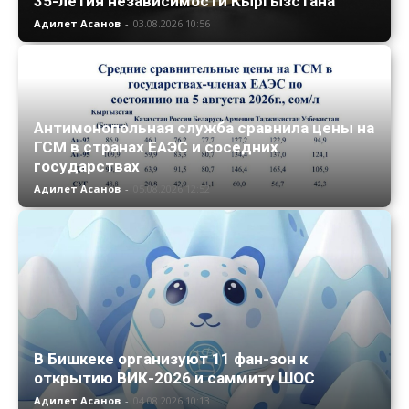
35-летия независимости Кыргызстана
Адилет Асанов
-
03.08.2026 10:56
Антимонопольная служба сравнила цены на
ГСМ в странах ЕАЭС и соседних
государствах
Адилет Асанов
-
05.08.2026 12:52
В Бишкеке организуют 11 фан-зон к
открытию ВИК-2026 и саммиту ШОС
Адилет Асанов
-
04.08.2026 10:13