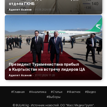
отдела ГКНБ
Адилет Асанов
-
04.08.2026 09:57
Президент Туркменистана прибыл
в Кыргызстан на встречу лидеров ЦА
Адилет Асанов
-
31.07.2026 11:20
#Главная
#Аналитика
#Статьи
#Фактчек
#Видео
#Выборы
© BULAK.kg - Источник новостей. ОО "Масс Медиа Групп".