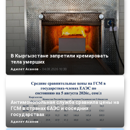
В Кыргызстане запретили кремировать
тела умерших
Адилет Асанов
-
04.08.2026 10:30
Антимонопольная служба сравнила цены на
ГСМ в странах ЕАЭС и соседних
государствах
Адилет Асанов
-
05.08.2026 12:52