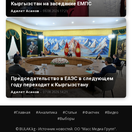
Кыргызстан на заседание ЕМПС
Адилет Асанов
-
06.08.2026 17:21
Председательство в ЕАЭС в следующем
году переходит к Кыргызстану
Адилет Асанов
-
07.08.2026 14:21
#Главная
#Аналитика
#Статьи
#Фактчек
#Видео
#Выборы
© BULAK.kg - Источник новостей. ОО "Масс Медиа Групп".