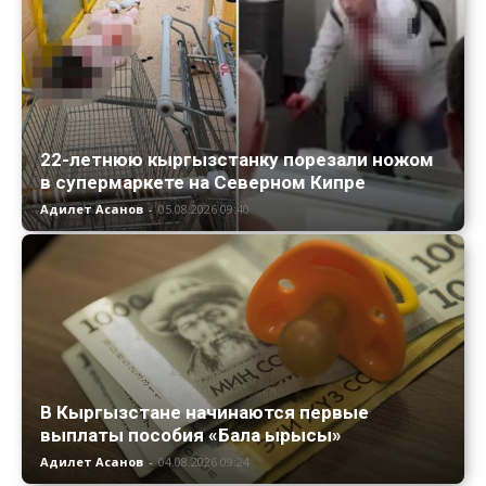
22-летнюю кыргызстанку порезали ножом
в супермаркете на Северном Кипре
Адилет Асанов
-
05.08.2026 09:40
В Кыргызстане начинаются первые
выплаты пособия «Бала ырысы»
Адилет Асанов
-
04.08.2026 09:24