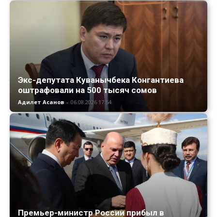
Экс-депутата Куванычбека Конгантиева
оштрафовали на 500 тысяч сомов
Адилет Асанов
-
06.08.2026 17:54
Премьер-министр России прибыл в