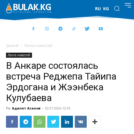
RU
KG
Домой
Лента новостей
Лента новостей
В Анкаре состоялась
встреча Реджепа Тайипа
Эрдогана и Жээнбека
Кулубаева
По
Адилет Асанов
-
02.07.2026 13:35