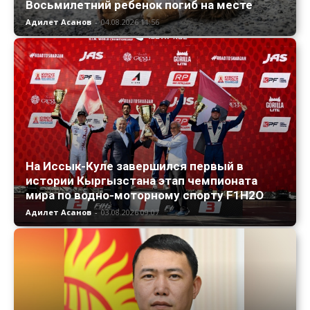
Восьмилетний ребенок погиб на месте
Адилет Асанов
-
04.08.2026 11:56
На Иссык-Куле завершился первый в
истории Кыргызстана этап чемпионата
мира по водно-моторному спорту F1H2O
Адилет Асанов
-
03.08.2026 09:07