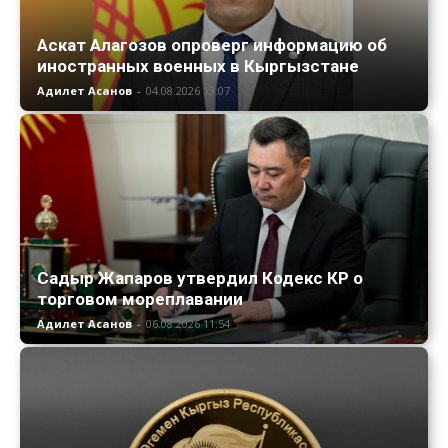
Аскат Алагозов опроверг информацию об
иностранных военных в Кыргызстане
Адилет Асанов
-
04.08.2026 13:07
Садыр Жапаров утвердил Кодекс КР о
торговом мореплавании
Адилет Асанов
-
06.08.2026 11:54