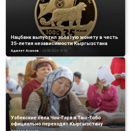
Нацбанк выпустил золотую монету в честь
35-летия независимости Кыргызстана
Адилет Асанов
-
03.08.2026 10:56
Узбекские села Чон-Гара и Таш-Тобо
официально переходят Кыргызстану
Адилет Асанов
-
03.08.2026 18:47