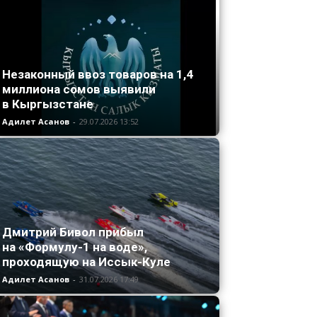
Незаконный ввоз товаров на 1,4
миллиона сомов выявили
в Кыргызстане
Адилет Асанов
-
29.07.2026 13:52
Дмитрий Бивол прибыл
на «Формулу-1 на воде»,
проходящую на Иссык-Куле
Адилет Асанов
-
31.07.2026 17:49