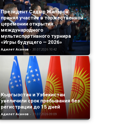
Президент Садыр Жапаров
принял участие в торжественной
церемонии открытия
международного
мультиспортивного турнира
«Игры будущего — 2026»
Адилет Асанов
-
30.07.2026 10:42
Кыргызстан и Узбекистан
увеличили срок пребывания без
регистрации до 15 дней
Адилет Асанов
-
31.07.2026 09:09