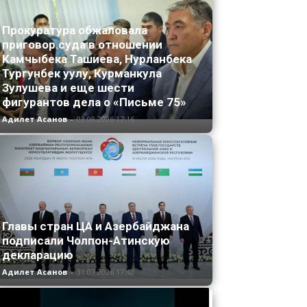
Прокуратура обжаловала
приговор суда в отношении
Камчыбека Ташиева, Нурланбека
Тургунбек уулу, Курманкула
Зулушева и еще шести
фигурантов дела о «Письме 75»
Адилет Асанов
-
03.08.2026 17:16
Главы стран ЦА и Азербайджана
подписали Чолпон-Атинскую
декларацию
Адилет Асанов
-
31.07.2026 17:42