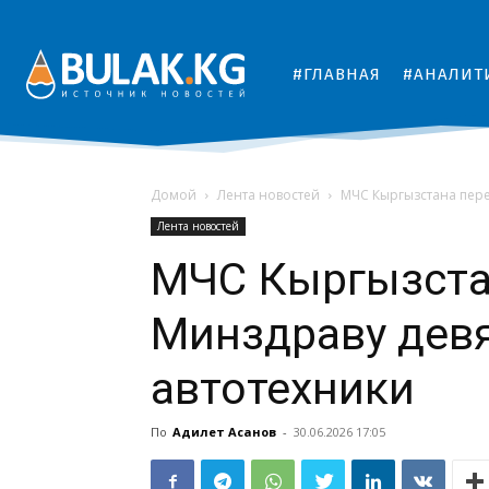
#ГЛАВНАЯ
#АНАЛИТ
Домой
Лента новостей
МЧС Кыргызстана пере
Лента новостей
МЧС Кыргызста
Минздраву дев
автотехники
По
Адилет Асанов
-
30.06.2026 17:05