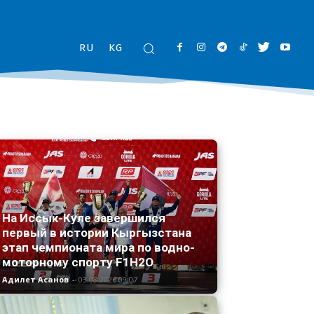
RU
KG
На Иссык-Куле завершился
первый в истории Кыргызстана
этап чемпионата мира по водно-
моторному спорту F1H2O
Адилет Асанов
-
03.08.2026 09:07