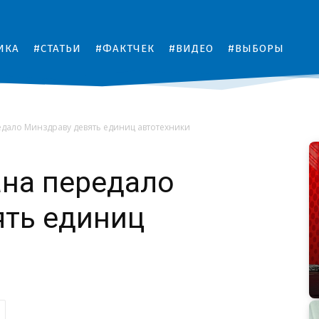
ИКА
#СТАТЬИ
#ФАКТЧЕК
#ВИДЕО
#ВЫБОРЫ
дало Минздраву девять единиц автотехники
на передало
ять единиц