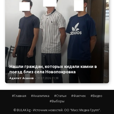
Нашли граждан, которых кидали камни в
поезд близ села Новопокровка
Адилет Асанов
-
30.07.2026 11:38
#Главная
#Аналитика
#Статьи
#Фактчек
#Видео
#Выборы
© BULAK.kg - Источник новостей. ОО "Масс Медиа Групп".