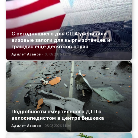
С сегодняшнего для США увеличили
визовые залоги для кыргызстанцев и
граждан еще десятков стран
Адилет Асанов
-
03.08.2026 12:19
Подробности смертельного ДТП с
велосипедистом в центре Бишкека
Адилет Асанов
-
05.08.2026 11:06