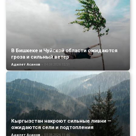
В Бишкеке и Чуйской области ожидаются
гроза и сильный ветер
Адилет Асанов
-
04.08.2026 15:51
Кыргызстан накроют сильные ливни —
ожидаются сели и подтопления
Адилет Асанов
-
03.08.2026 11:46