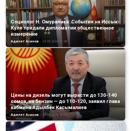
Социолог Н. Омуралиев: События на Иссык-
Куле придали дипломатии общественное
измерение
Адилет Асанов
-
03.08.2026 11:58
Цены на дизель могут вырасти до 130-140
сомов, на бензин — до 110-120, заявил глава
кабмина Адылбек Касымалиев
Адилет Асанов
-
04.08.2026 16:36