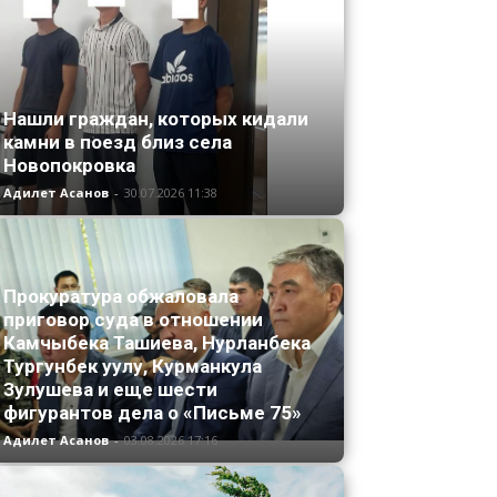
Нашли граждан, которых кидали
камни в поезд близ села
Новопокровка
Адилет Асанов
-
30.07.2026 11:38
Прокуратура обжаловала
приговор суда в отношении
Камчыбека Ташиева, Нурланбека
Тургунбек уулу, Курманкула
Зулушева и еще шести
фигурантов дела о «Письме 75»
Адилет Асанов
-
03.08.2026 17:16