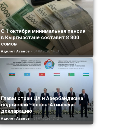
С 1 октября минимальная пенсия
в Кыргызстане составит 8 800
сомов
Адилет Асанов
-
04.08.2026 14:53
Главы стран ЦА и Азербайджана
подписали Чолпон-Атинскую
декларацию
Адилет Асанов
-
31.07.2026 17:42