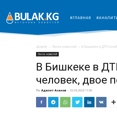
#ГЛАВНАЯ
#АНАЛИТ
Домой
Лента новостей
В Бишкеке в ДТП поги
Лента новостей
В Бишкеке в ДТ
человек, двое 
По
Адилет Асанов
-
02.06.2026 11:00