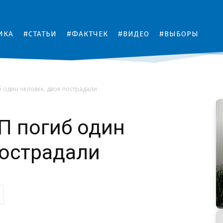
ИКА
#СТАТЬИ
#ФАКТЧЕК
#ВИДЕО
#ВЫБОРЫ
б один человек, двое пострадали
П погиб один
пострадали