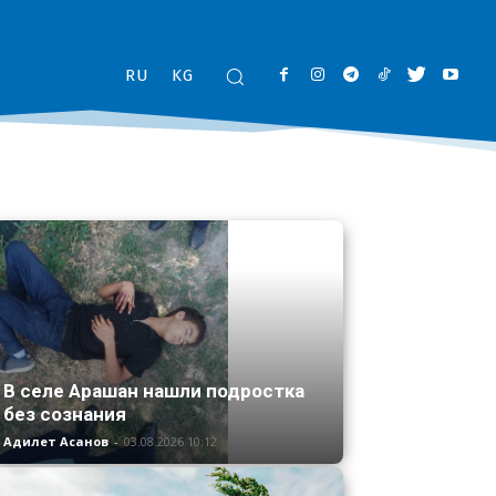
RU
KG
В селе Арашан нашли подростка
без сознания
Адилет Асанов
-
03.08.2026 10:12