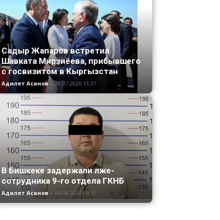
Садыр Жапаров встретил
Шавката Мирзиёева, прибывшего
с госвизитом в Кыргызстан
Адилет Асанов
-
30.07.2026 13:37
В Бишкеке задержали лже-
сотрудника 9-го отдела ГКНБ
Адилет Асанов
-
04.08.2026 09:57