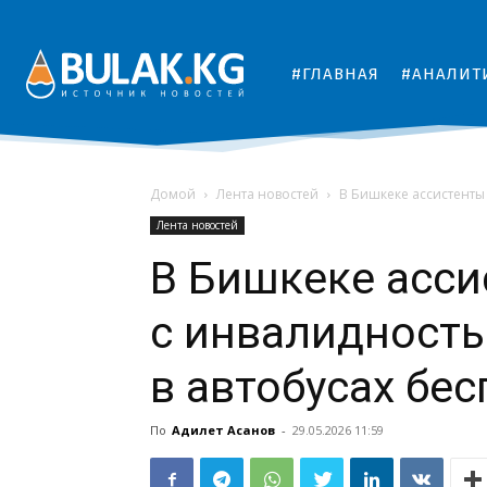
#ГЛАВНАЯ
#АНАЛИТ
Домой
Лента новостей
В Бишкеке ассистенты 
Лента новостей
В Бишкеке асси
с инвалидность
в автобусах бе
По
Адилет Асанов
-
29.05.2026 11:59