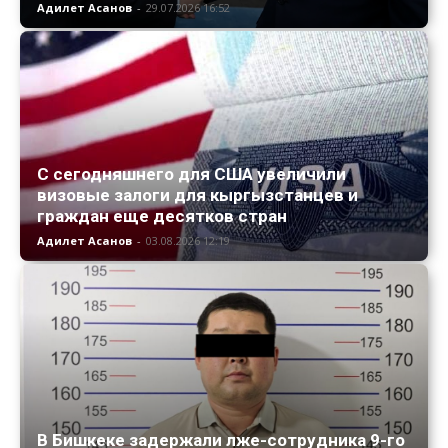
Адилет Асанов
-
29.07.2026 16:52
С сегодняшнего для США увеличили
визовые залоги для кыргызстанцев и
граждан еще десятков стран
Адилет Асанов
-
03.08.2026 12:19
В Бишкеке задержали лже-сотрудника 9-го