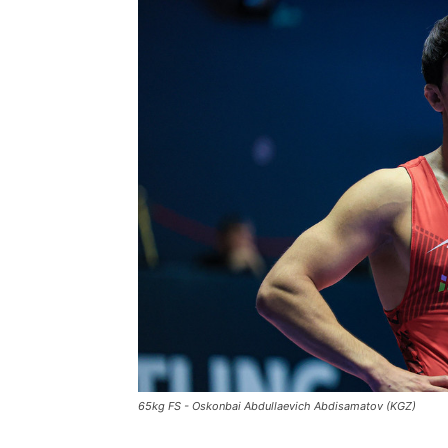
65kg FS - Oskonbai Abdullaevich Abdisamatov (KGZ)