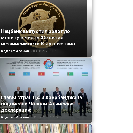
Нацбанк выпустил золотую
монету в честь 35-летия
независимости Кыргызстана
Адилет Асанов
-
03.08.2026 10:56
Главы стран ЦА и Азербайджана
подписали Чолпон-Атинскую
декларацию
Адилет Асанов
-
31.07.2026 17:42