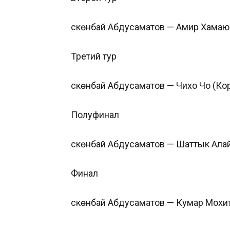
Өскөнбай Абдусаматов — Амир Хамаюн
Третий тур
Өскөнбай Абдусаматов — Чихо Чо (Кор
Полуфинал
Өскөнбай Абдусаматов — Шаттык Алай
Финал
Өскөнбай Абдусаматов — Кумар Мохит