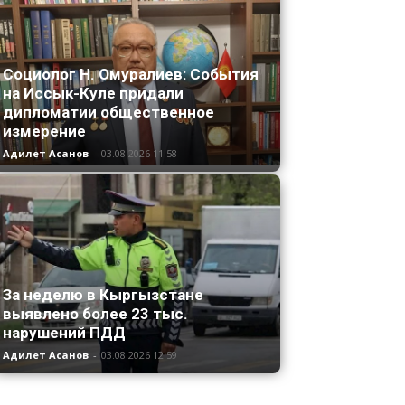
Социолог Н. Омуралиев: События
на Иссык-Куле придали
дипломатии общественное
измерение
Адилет Асанов
-
03.08.2026 11:58
За неделю в Кыргызстане
выявлено более 23 тыс.
нарушений ПДД
Адилет Асанов
-
03.08.2026 12:59