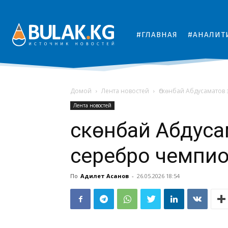
#ГЛАВНАЯ
#АНАЛИТ
Домой
Лента новостей
Өскөнбай Абдусаматов 
Лента новостей
Өскөнбай Абдус
серебро чемпио
По
Адилет Асанов
-
26.05.2026 18:54