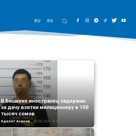
RU
KG
В Бишкеке иностранец задержан
за дачу взятки милиционеру в 100
тысяч сомов
Адилет Асанов
-
05.08.2026 18:13