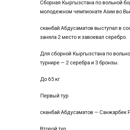
Сборная Кыргызстана по вольной бо
молодежном чемпионате Азии во Вь
Өскөнбай Абдусаматов выступал в сос
заняла 2 место и завоевал серебро.
Для сборной Кыргызстана по вольной
турнире — 2 серебра и 3 бронзы.
До 65 кг
Первый тур
Өскөнбай Абдусаматов — Санжарбек Р
Второй тур