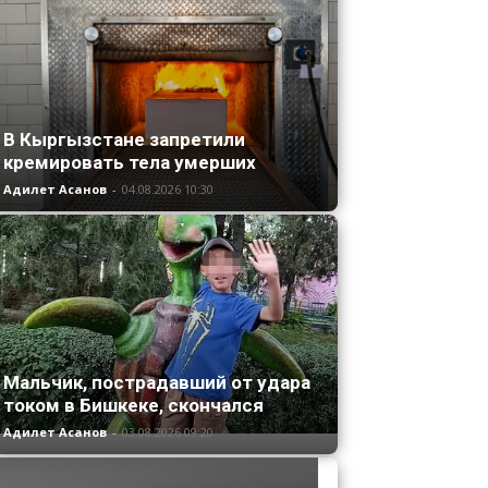
В Кыргызстане запретили
кремировать тела умерших
Адилет Асанов
-
04.08.2026 10:30
Мальчик, пострадавший от удара
током в Бишкеке, скончался
Адилет Асанов
-
03.08.2026 09:20