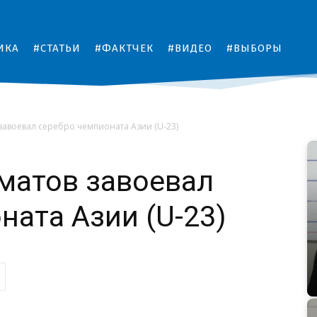
ИКА
#СТАТЬИ
#ФАКТЧЕК
#ВИДЕО
#ВЫБОРЫ
завоевал серебро чемпионата Азии (U-23)
аматов завоевал
ната Азии (U-23)