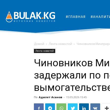
#ГЛАВНАЯ
#АНАЛИТ
Домой
Лента новостей
Чиновников Минприро
Лента новостей
Чиновников М
задержали по 
вымогательстве
По
Адилет Асанов
-
15.05.2026 15:45