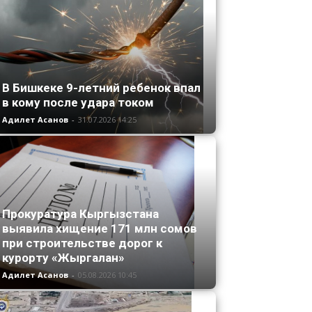
В Бишкеке 9-летний ребенок впал
в кому после удара током
Адилет Асанов
-
31.07.2026 14:25
Прокуратура Кыргызстана
выявила хищение 171 млн сомов
при строительстве дорог к
курорту «Жыргалан»
Адилет Асанов
-
05.08.2026 10:45