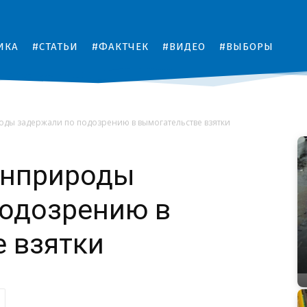
ИКА
#СТАТЬИ
#ФАКТЧЕК
#ВИДЕО
#ВЫБОРЫ
ды задержали по подозрению в вымогательстве взятки
инприроды
подозрению в
 взятки