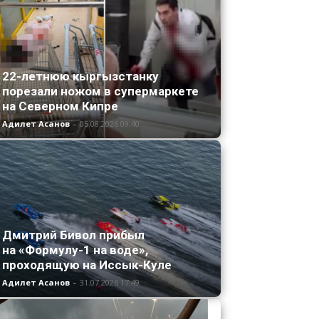
22-летнюю кыргызстанку
порезали ножом в супермаркете
на Северном Кипре
Адилет Асанов
-
05.08.2026 09:40
Дмитрий Бивол прибыл
на «Формулу-1 на воде»,
проходящую на Иссык-Куле
Адилет Асанов
-
31.07.2026 17:49