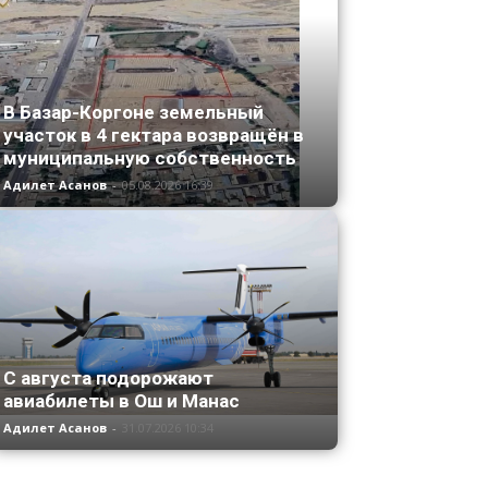
В Базар-Коргоне земельный
участок в 4 гектара возвращён в
муниципальную собственность
Адилет Асанов
-
05.08.2026 16:39
С августа подорожают
авиабилеты в Ош и Манас
Адилет Асанов
-
31.07.2026 10:34