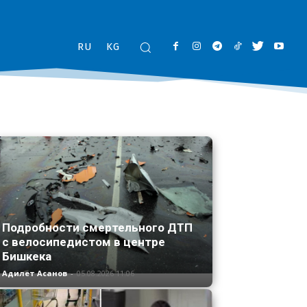
RU
KG
Подробности смертельного ДТП
с велосипедистом в центре
Бишкека
Адилет Асанов
-
05.08.2026 11:06