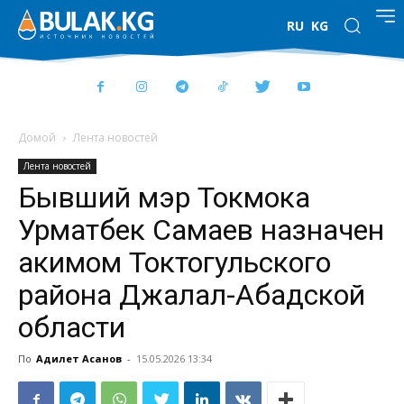
RU
KG
Домой
Лента новостей
Лента новостей
Бывший мэр Токмока
Урматбек Самаев назначен
акимом Токтогульского
района Джалал-Абадской
области
По
Адилет Асанов
-
15.05.2026 13:34