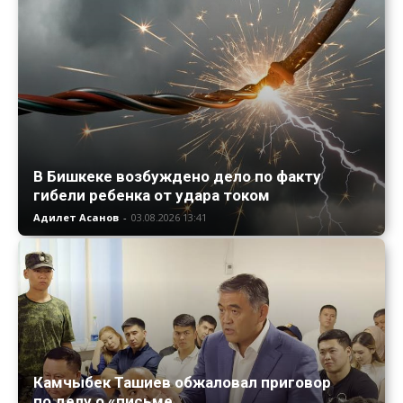
В Бишкеке возбуждено дело по факту
гибели ребенка от удара током
Адилет Асанов
-
03.08.2026 13:41
Камчыбек Ташиев обжаловал приговор
по делу о «письме