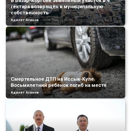
В Базар-Коргоне земельный участок в 4
гектара возвращён в муниципальную
собственность
Адилет Асанов
-
05.08.2026 16:39
Смертельное ДТП на Иссык-Куле.
Восьмилетний ребенок погиб на месте
Адилет Асанов
-
04.08.2026 11:56