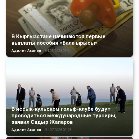
В Кыргызстане начинаются первые
выплаты пособия «Бала ырысы»
Адилет Асанов
-
04.08.2026 09:24
В иссык-кульском гольф-клубе будут
проводиться международные турниры,
заявил Садыр Жапаров
Адилет Асанов
-
31.07.2026 09:13