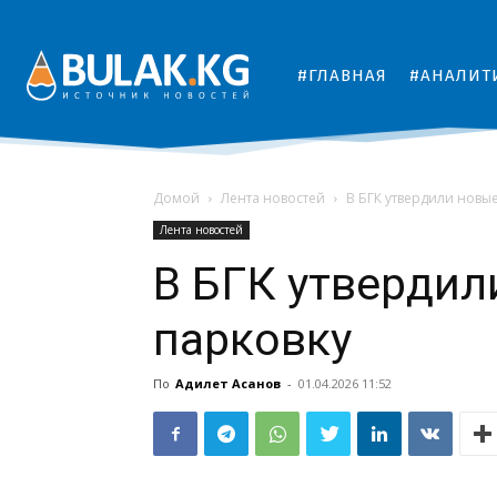
#ГЛАВНАЯ
#АНАЛИТ
Домой
Лента новостей
В БГК утвердили новы
Лента новостей
В БГК утвердил
парковку
По
Адилет Асанов
-
01.04.2026 11:52