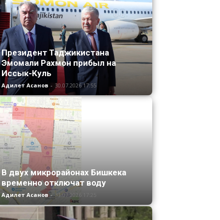
Президент Таджикистана
Эмомали Рахмон прибыл на
Иссык-Куль
Адилет Асанов
-
30.07.2026 17:55
В двух микрорайонах Бишкека
временно отключат воду
Адилет Асанов
-
31.07.2026 17:25