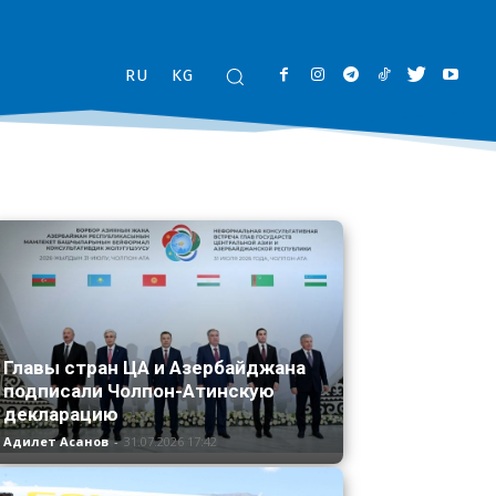
RU
KG
Главы стран ЦА и Азербайджана
подписали Чолпон-Атинскую
декларацию
Адилет Асанов
-
31.07.2026 17:42