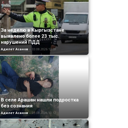
За неделю в Кыргызстане
выявлено более 23 тыс.
нарушений ПДД
Адилет Асанов
-
03.08.2026 12:59
В селе Арашан нашли подростка
без сознания
Адилет Асанов
-
03.08.2026 10:12