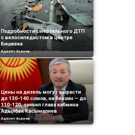
Подробности смертельного ДТП
с велосипедистом в центре
Бишкека
Адилет Асанов
-
05.08.2026 11:06
Цены на дизель могут вырасти
до 130-140 сомов, на бензин — до
110-120, заявил глава кабмина
Адылбек Касымалиев
Адилет Асанов
-
04.08.2026 16:36