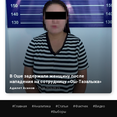
В Оше задержали женщину после
нападения на сотрудницу «Ош-Тазалыка»
Адилет Асанов
-
05.08.2026 09:23
#Главная
#Аналитика
#Статьи
#Фактчек
#Видео
#Выборы