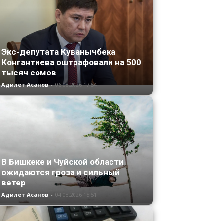
Экс-депутата Куванычбека
Конгантиева оштрафовали на 500
тысяч сомов
Адилет Асанов
-
06.08.2026 17:54
В Бишкеке и Чуйской области
ожидаются гроза и сильный
ветер
Адилет Асанов
-
04.08.2026 15:51