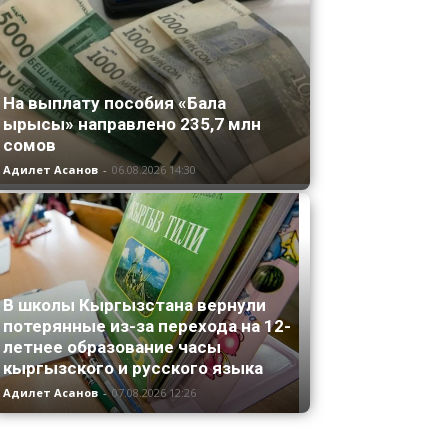
На выплату пособия «Бала
ырысы» направлено 235,7 млн
сомов
Адилет Асанов
-
06.08.2026 14:30
В школы Кыргызстана вернули
потерянные из-за перехода на 12-
летнее образование часы
кыргызского и русского языка
Адилет Асанов
-
07.08.2026 12:26