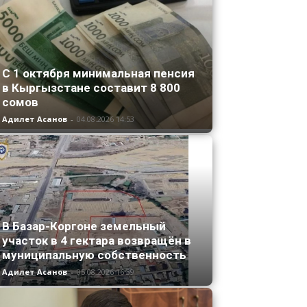
С 1 октября минимальная пенсия
в Кыргызстане составит 8 800
сомов
Адилет Асанов
-
04.08.2026 14:53
В Базар-Коргоне земельный
участок в 4 гектара возвращён в
муниципальную собственность
Адилет Асанов
-
05.08.2026 16:39