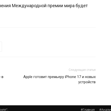
чения Международной премии мира будет
Следующая статья
 в
Apple готовит премьеру iPhone 17 и новых
устройств
рупп".
#Главная
#Анали