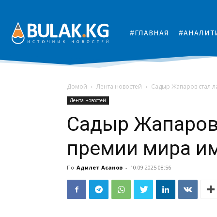
#ГЛАВНАЯ
#АНАЛИТ
Домой
Лента новостей
Садыр Жапаров стал л
Лента новостей
Садыр Жапаров
премии мира им
По
Адилет Асанов
-
10.09.2025 08:56